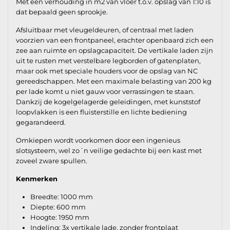
Met een verhouding in m2 van vloer t.o.v. opslag van 1:10 is
dat bepaald geen sprookje.
Afsluitbaar met vleugeldeuren, of centraal met laden
voorzien van een frontpaneel, erachter openbaard zich een
zee aan ruimte en opslagcapaciteit. De vertikale laden zijn
uit te rusten met verstelbare legborden of gatenplaten,
maar ook met speciale houders voor de opslag van NC
gereedschappen. Met een maximale belasting van 200 kg
per lade komt u niet gauw voor verrassingen te staan.
Dankzij de kogelgelagerde geleidingen, met kunststof
loopvlakken is een fluisterstille en lichte bediening
gegarandeerd.
Omkiepen wordt voorkomen door een ingenieus
slotsysteem, wel zo´n veilige gedachte bij een kast met
zoveel zware spullen.
Kenmerken
Breedte: 1000 mm
Diepte: 600 mm
Hoogte: 1950 mm
Indeling: 3x vertikale lade, zonder frontplaat