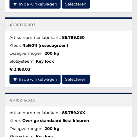
In de winkelwagen
Selecteren
41-10126-003
Artikelnummer fabrikant:
85.789.030
Kleur:
Ral6011 (resedagroen)
Draagvermogen:
200 kg
Slotsysteem:
Key lock
€ 3.189,03
In de winkelwagen
Selecteren
41-10216-333
Artikelnummer fabrikant:
85.789.XXX
Kleur:
Overige standaard lista kleuren
Draagvermogen:
200 kg
Slotsysteem:
Key lock