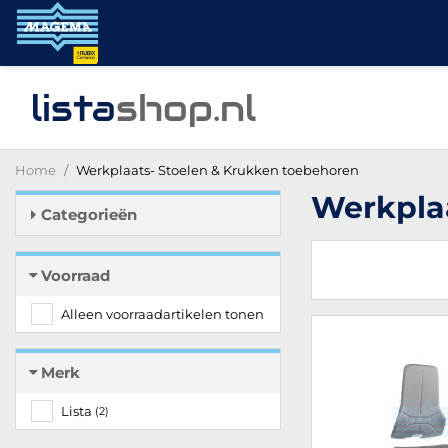
lista
shop
.nl
Home
Werkplaats- Stoelen & Krukken toebehoren
Werkpla
Categorieën
Voorraad
Alleen voorraadartikelen tonen
Merk
Lista
(2)