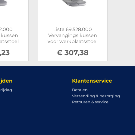
22.000
Lista 69.528.000
 kussen
Vervangings kussen
atsstoel
voor werkplaatsstoel
,23
€ 307,38
ijden
Klantenservice
rijdag
Betalen
r
Verzending & bezorging
Retouren & service