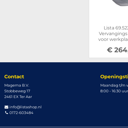
Lista 69.5
Vervangings
voor werkpla
€ 264
Contact
Openingst
Magema B.V.
Maandag t/m v
Stobbeweg 17
8:00 - 16:30 uu
2461 EX Ter Aar
info@listashop.nl
0172-603484