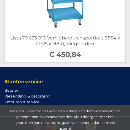
Lista 70.633.010 Verrijdbare transportkar, B564 x
D725 x H810, 3 legborden
€ 450,84
Klantenservice
Betalen
Verzending & bezorging
Retouren & service
We gebruiken cookies voor de werking van deze website en het
personaliseren van advertenties. Als u doorgaat met het
gebruiken van de website, gaan we er vanuit dat u ermee
instemt.