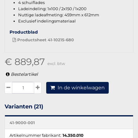
4 schuiflades
Ladeindeling: 1x100 / 2x150 / 1x200
Nuttige ladeafmeting: 459mm x 612mm
Exclusief indelingsmateriaal
Productblad
Productsheet 41-10215-680
€ 889,87
excl. btw
Bestelartikel
In de winkelwagen
Varianten (21)
41-9000-001
Artikelnummer fabrikant:
14.350.010