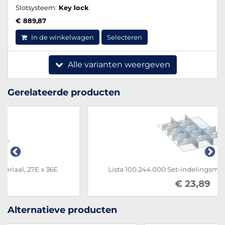
Slotsysteem:
Key lock
€ 889,87
In de winkelwagen
Selecteren
Alle varianten weergeven
Gerelateerde producten
Lista 100.244.000 Set-indelingsmateriaal, 27E x 36E
€ 23,89
Alternatieve producten