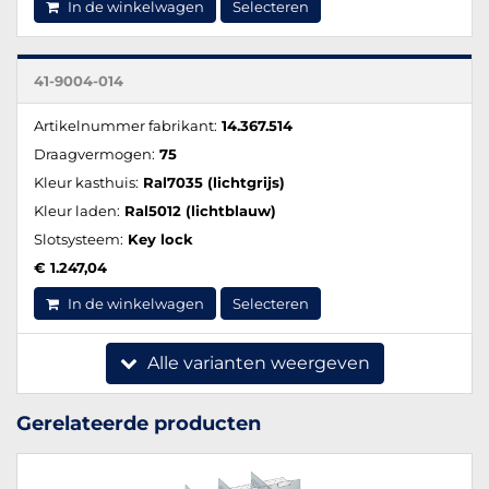
In de winkelwagen
Selecteren
41-9004-014
Artikelnummer fabrikant:
14.367.514
Draagvermogen:
75
Kleur kasthuis:
Ral7035 (lichtgrijs)
Kleur laden:
Ral5012 (lichtblauw)
Slotsysteem:
Key lock
€ 1.247,04
In de winkelwagen
Selecteren
Alle varianten weergeven
Gerelateerde producten