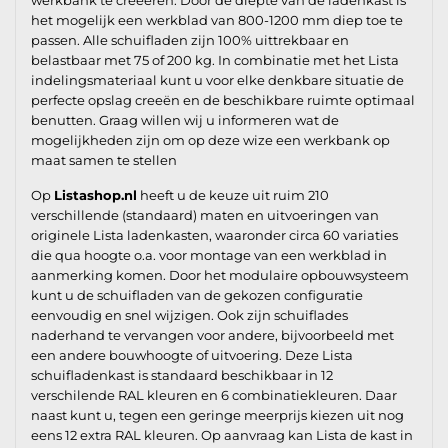
het mogelijk een werkblad van 800-1200 mm diep toe te
passen. Alle schuifladen zijn 100% uittrekbaar en
belastbaar met 75 of 200 kg. In combinatie met het Lista
indelingsmateriaal kunt u voor elke denkbare situatie de
perfecte opslag creeën en de beschikbare ruimte optimaal
benutten. Graag willen wij u informeren wat de
mogelijkheden zijn om op deze wize een werkbank op
maat samen te stellen
Op
Listashop.nl
heeft u de keuze uit ruim 210
verschillende (standaard) maten en uitvoeringen van
originele Lista ladenkasten, waaronder circa 60 variaties
die qua hoogte o.a. voor montage van een werkblad in
aanmerking komen. Door het modulaire opbouwsysteem
kunt u de schuifladen van de gekozen configuratie
eenvoudig en snel wijzigen. Ook zijn schuiflades
naderhand te vervangen voor andere, bijvoorbeeld met
een andere bouwhoogte of uitvoering. Deze Lista
schuifladenkast is standaard beschikbaar in 12
verschilende RAL kleuren en 6 combinatiekleuren. Daar
naast kunt u, tegen een geringe meerprijs kiezen uit nog
eens 12 extra RAL kleuren. Op aanvraag kan Lista de kast in