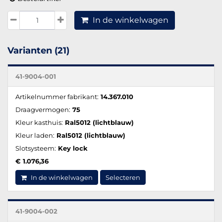
In de winkelwagen
Varianten (21)
41-9004-001
Artikelnummer fabrikant:
14.367.010
Draagvermogen:
75
Kleur kasthuis:
Ral5012 (lichtblauw)
Kleur laden:
Ral5012 (lichtblauw)
Slotsysteem:
Key lock
€ 1.076,36
In de winkelwagen
Selecteren
41-9004-002