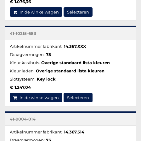
€ 1.076,36
In de winkelwagen
Selecteren
41-10215-683
Artikelnummer fabrikant:
14.367.XXX
Draagvermogen:
75
Kleur kasthuis:
Overige standaard lista kleuren
Kleur laden:
Overige standaard lista kleuren
Slotsysteem:
Key lock
€ 1.247,04
In de winkelwagen
Selecteren
41-9004-014
Artikelnummer fabrikant:
14.367.514
Draagvermogen:
75