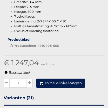
Breedte: 564 mm
Diepte: 725 mm
Hoogte: 800 mm
7 schuiflades
Ladeindeling: 2x75 / 4x100 / 1x150
Nuttige ladeafmeting: 459mm x 612mm
Exclusief indelingsmateriaal
Productblad
Productsheet 41-10408-666
€ 1.247,04
excl. btw
Bestelartikel
In de winkelwagen
Varianten (21)