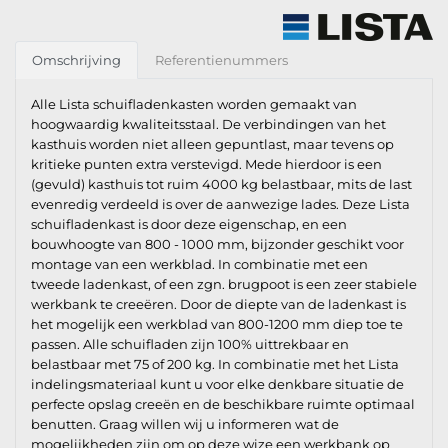
Omschrijving
Referentienummers
Alle Lista schuifladenkasten worden gemaakt van
hoogwaardig kwaliteitsstaal. De verbindingen van het
kasthuis worden niet alleen gepuntlast, maar tevens op
kritieke punten extra verstevigd. Mede hierdoor is een
(gevuld) kasthuis tot ruim 4000 kg belastbaar, mits de last
evenredig verdeeld is over de aanwezige lades. Deze Lista
schuifladenkast is door deze eigenschap, en een
bouwhoogte van 800 - 1000 mm, bijzonder geschikt voor
montage van een werkblad. In combinatie met een
tweede ladenkast, of een zgn. brugpoot is een zeer stabiele
werkbank te creeëren. Door de diepte van de ladenkast is
het mogelijk een werkblad van 800-1200 mm diep toe te
passen. Alle schuifladen zijn 100% uittrekbaar en
belastbaar met 75 of 200 kg. In combinatie met het Lista
indelingsmateriaal kunt u voor elke denkbare situatie de
perfecte opslag creeën en de beschikbare ruimte optimaal
benutten. Graag willen wij u informeren wat de
mogelijkheden zijn om op deze wize een werkbank op