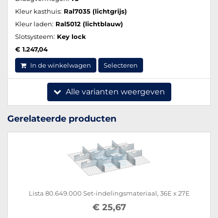
Kleur kasthuis:
Ral7035 (lichtgrijs)
Kleur laden:
Ral5012 (lichtblauw)
Slotsysteem:
Key lock
€ 1.247,04
In de winkelwagen
Selecteren
Alle varianten weergeven
Gerelateerde producten
Lista 80.649.000 Set-indelingsmateriaal, 36E x 27E
€ 25,67