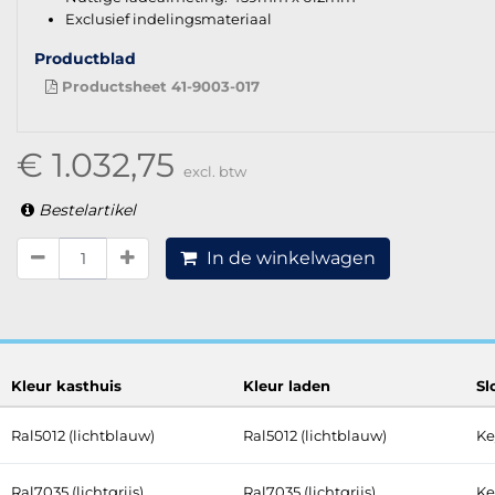
Exclusief indelingsmateriaal
Productblad
Productsheet 41-9003-017
€ 1.032,75
excl. btw
Bestelartikel
In de winkelwagen
Kleur kasthuis
Kleur laden
Sl
Ral5012 (lichtblauw)
Ral5012 (lichtblauw)
Ke
Ral7035 (lichtgrijs)
Ral7035 (lichtgrijs)
Ke