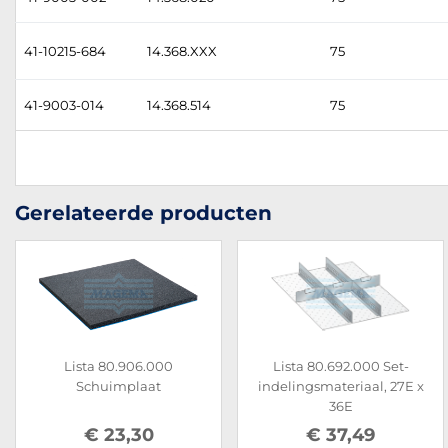
41-10215-684
14.368.XXX
75
41-9003-014
14.368.514
75
Gerelateerde producten
Lista 80.906.000
Lista 80.692.000 Set-
Schuimplaat
indelingsmateriaal, 27E x
36E
€ 23,30
€ 37,49