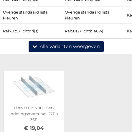
Overige standaard lista
Overige standaard lista
Ke
kleuren
kleuren
Ral7035 (lichtgrijs)
Ral5012 (lichtblauw)
Ke
Alle varianten weergeven
Lista 80.695.000 Set-
indelingsmateriaal, 27E x
36E
€ 19,04