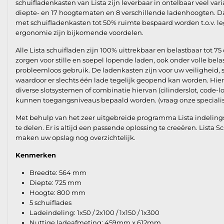
schuifladenkasten van Lista zijn leverbaar in ontelbaar veel vari
diepte- en 17 hoogtematen en 8 verschillende ladenhoogten. D
met schuifladenkasten tot 50% ruimte bespaard worden t.o.v. le
ergonomie zijn bijkomende voordelen.
Alle Lista schuifladen zijn 100% uittrekbaar en belastbaar tot 75 
zorgen voor stille en soepel lopende laden, ook onder volle bel
probleemloos gebruik. De ladenkasten zijn voor uw veiligheid,
waardoor er slechts één lade tegelijk geopend kan worden. Hie
diverse slotsystemen of combinatie hiervan (cilinderslot, code-l
kunnen toegangsniveaus bepaald worden. (vraag onze specialis
Met behulp van het zeer uitgebreide programma Lista indelings
te delen. Er is altijd een passende oplossing te creeëren. Lista 
maken uw opslag nog overzichtelijk.
Kenmerken
Breedte: 564 mm
Diepte: 725 mm
Hoogte: 800 mm
5 schuiflades
Ladeindeling: 1x50 / 2x100 / 1x150 / 1x300
Nuttige ladeafmeting: 459mm x 612mm