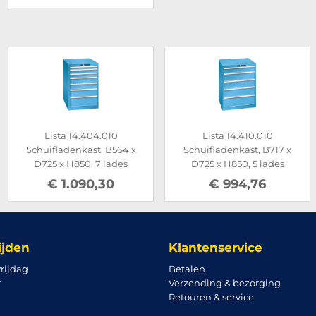
Lista 14.410.010
Lista 14.519.010
x
Schuifladenkast, B717 x
Schuifladenkast, B1023 x
D725 x H850, 5 lades
D725 x H1450, 10 lades
€ 994,76
€ 2.520,00
ijden
Klantenservice
rijdag
Betalen
r
Verzending & bezorging
Retouren & service