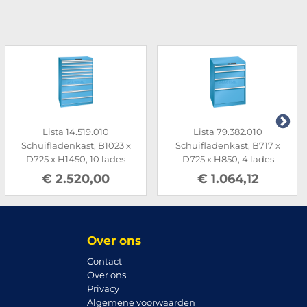
Lista 79.382.010
Lista 79.392.010
Schuifladenkast, B717 x
Schuifladenkast, B1023 x
D725 x H850, 4 lades
D725 x H1000, 5 lades
€ 1.064,12
€ 1.785,09
Over ons
Contact
Over ons
Privacy
Algemene voorwaarden