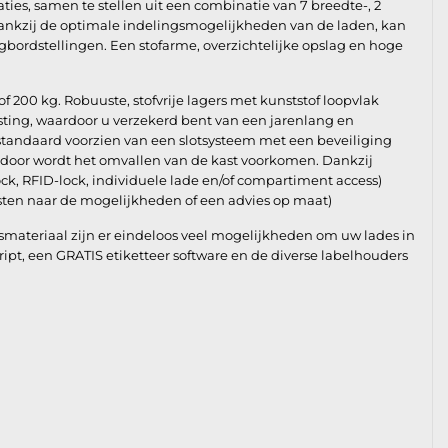
aties, samen te stellen uit een combinatie van 7 breedte-, 2
ankzij de optimale indelingsmogelijkheden van de laden, kan
gbordstellingen. Een stofarme, overzichtelijke opslag en hoge
of 200 kg. Robuuste, stofvrije lagers met kunststof loopvlak
asting, waardoor u verzekerd bent van een jarenlang en
 standaard voorzien van een slotsysteem met een beveiliging
rdoor wordt het omvallen van de kast voorkomen. Dankzij
ock, RFID-lock, individuele lade en/of compartiment access)
ten naar de mogelijkheden of een advies op maat)
materiaal zijn er eindeloos veel mogelijkheden om uw lades in
Script, een GRATIS etiketteer software en de diverse labelhouders