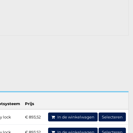
otsysteem
Prijs
y lock
€ 893,52
In de winkelwagen
Selecteren
y lock
€ 893,52
In de winkelwagen
Selecteren