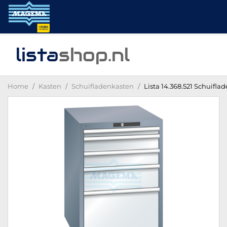
lista
shop
.nl
Home
Kasten
Schuifladenkasten
Lista 14.368.521 Schuifla