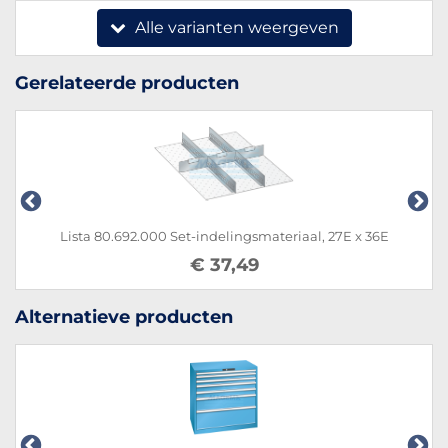
Alle varianten weergeven
Gerelateerde producten
Lista 80.692.000 Set-indelingsmateriaal, 27E x 36E
Lis
€ 37,49
Alternatieve producten