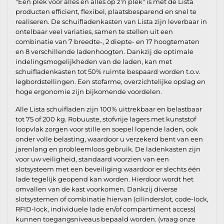
"Een plek voor alles en alles op z'n plek" is met de Lista
producten efficient, flexibel, plaatsbesparend en snel te
realiseren. De schuifladenkasten van Lista zijn leverbaar in
ontelbaar veel variaties, samen te stellen uit een
combinatie van 7 breedte-, 2 diepte- en 17 hoogtematen
en 8 verschillende ladenhoogten. Dankzij de optimale
indelingsmogelijkheden van de laden, kan met
schuifladenkasten tot 50% ruimte bespaard worden t.o.v.
legbordstellingen. Een stofarme, overzichtelijke opslag en
hoge ergonomie zijn bijkomende voordelen.
Alle Lista schuifladen zijn 100% uittrekbaar en belastbaar
tot 75 of 200 kg. Robuuste, stofvrije lagers met kunststof
loopvlak zorgen voor stille en soepel lopende laden, ook
onder volle belasting, waardoor u verzekerd bent van een
jarenlang en probleemloos gebruik. De ladenkasten zijn
voor uw veiligheid, standaard voorzien van een
slotsysteem met een beveiliging waardoor er slechts één
lade tegelijk geopend kan worden. Hierdoor wordt het
omvallen van de kast voorkomen. Dankzij diverse
slotsystemen of combinatie hiervan (cilinderslot, code-lock,
RFID-lock, individuele lade en/of compartiment access)
kunnen toegangsniveaus bepaald worden. (vraag onze