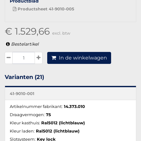
Productblad
Productsheet 41-9010-005
€ 1.529,66
excl. btw
Bestelartikel
In de winkelwagen
Varianten (21)
41-9010-001
Artikelnummer fabrikant:
14.373.010
Draagvermogen:
75
Kleur kasthuis:
Ral5012 (lichtblauw)
Kleur laden:
Ral5012 (lichtblauw)
Slotsysteem:
Key lock