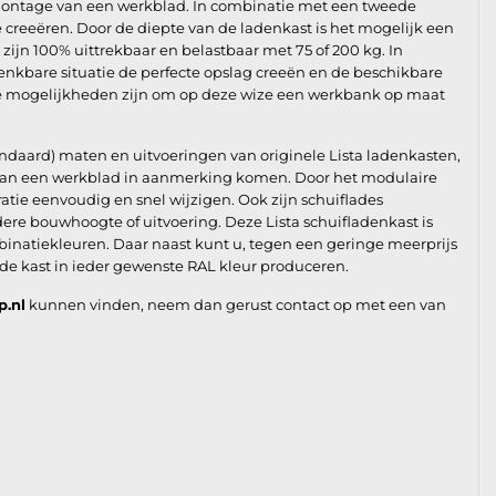
montage van een werkblad. In combinatie met een tweede
e creeëren. Door de diepte van de ladenkast is het mogelijk een
ijn 100% uittrekbaar en belastbaar met 75 of 200 kg. In
enkbare situatie de perfecte opslag creeën en de beschikbare
de mogelijkheden zijn om op deze wize een werkbank op maat
andaard) maten en uitvoeringen van originele Lista ladenkasten,
e van een werkblad in aanmerking komen. Door het modulaire
ie eenvoudig en snel wijzigen. Ook zijn schuiflades
re bouwhoogte of uitvoering. Deze Lista schuifladenkast is
binatiekleuren. Daar naast kunt u, tegen een geringe meerprijs
 de kast in ieder gewenste RAL kleur produceren.
p.nl
kunnen vinden, neem dan gerust contact op met een van