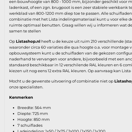
een bouwhoogte van 800 - 1000 mm, bijzonder geschikt voor 
ladenkast, of een zgn. brugpoot is een zeer stabiele werkbank t
werkblad van 800-1200 mm diep toe te passen. Alle schuifladen z
combinatie met het Lista indelingsmateriaal kunt u voor elke d
ruimte optimaal benutten. Graag willen wij u informeren wat 
samen te stellen
Op
Listashop.nl
heeft u de keuze uit ruim 210 verschillende (st
waaronder circa 60 variaties die qua hoogte o.a. voor montag
opbouwsysteem kunt u de schuifladen van de gekozen configurat
naderhand te vervangen voor andere, bijvoorbeeld met een ande
standaard beschikbaar in 12 verschilende RAL kleuren en 6 com
kiezen uit nog eens 12 extra RAL kleuren. Op aanvraag kan Lista
Mocht u de gewenste uitvoering of combinatie niet op
Listasho
onze specialisten.
Kenmerken
Breedte: 564 mm
Diepte: 725 mm
Hoogte: 850 mm
7 schuiflades
Ladeindeling: 1x50 / 2x75 / 2x100 / 1x150 / 1x200