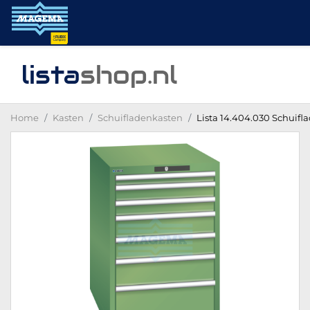
lista
shop
.nl
Home
Kasten
Schuifladenkasten
Lista 14.404.030 Schuifl