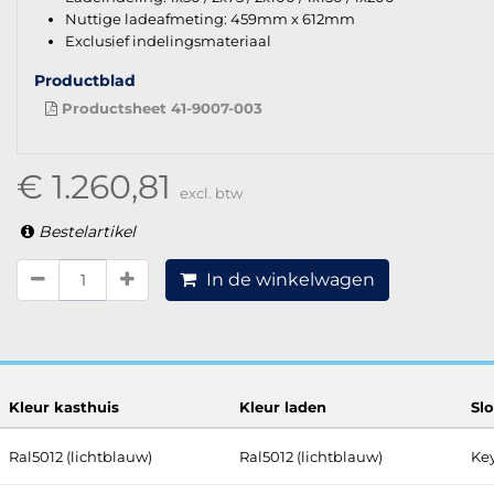
Nuttige ladeafmeting: 459mm x 612mm
Exclusief indelingsmateriaal
Productblad
Productsheet 41-9007-003
€ 1.260,81
excl. btw
Bestelartikel
In de winkelwagen
Kleur kasthuis
Kleur laden
Sl
Ral5012 (lichtblauw)
Ral5012 (lichtblauw)
Key