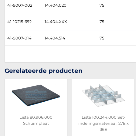
41-9007-002
14.404.020
75
41-10215-692
14.404.XXX
75
41-9007-014
14.404.514
75
Gerelateerde producten
Lista 80.906.000
Lista 100.244.000 Set-
Schuimplaat
indelingsmateriaal, 27E x
36E