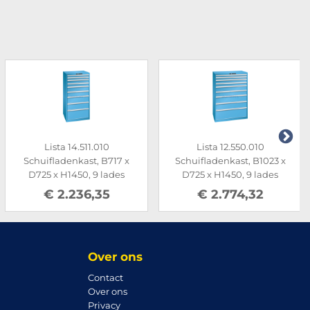
Lista 14.511.010
Lista 12.550.010
Schuifladenkast, B717 x
Schuifladenkast, B1023 x
D725 x H1450, 9 lades
D725 x H1450, 9 lades
€ 2.236,35
€ 2.774,32
Over ons
Contact
Over ons
Privacy