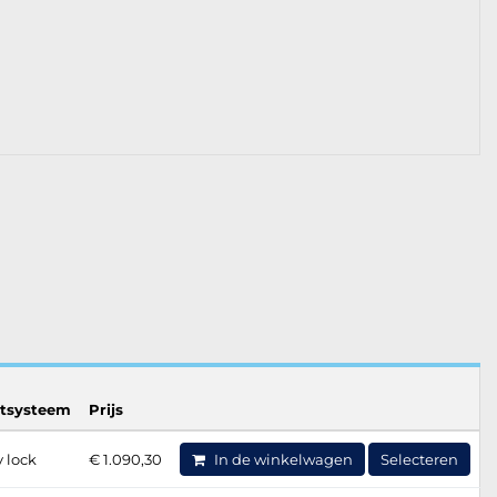
otsysteem
Prijs
 lock
€ 1.090,30
In de winkelwagen
Selecteren