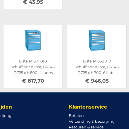
€ 43,95
Lista 14.371.010
Lista 14.352.010
Schuifladenkast, B564 x
Schuifladenkast, B564 x
D725 x H800, 4 lades
D725 x H700, 6 lades
€ 817,70
€ 946,05
ijden
Klantenservice
rijdag
Betalen
r
Verzending & bezorging
Retouren & service