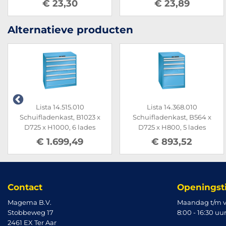
€ 23,30
€ 23,89
Alternatieve producten
Lista 14.515.010
Lista 14.368.010
Schuifladenkast, B1023 x
Schuifladenkast, B564 x
D725 x H1000, 6 lades
D725 x H800, 5 lades
€ 1.699,49
€ 893,52
Contact
Openingst
Magema B.V.
Maandag t/m v
Stobbeweg 17
8:00 - 16:30 uu
2461 EX Ter Aar