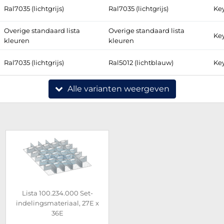
Ral7035 (lichtgrijs)
Ral7035 (lichtgrijs)
Key
Overige standaard lista
Overige standaard lista
Key
kleuren
kleuren
Ral7035 (lichtgrijs)
Ral5012 (lichtblauw)
Key
Alle varianten weergeven
Lista 100.234.000 Set-
indelingsmateriaal, 27E x
36E