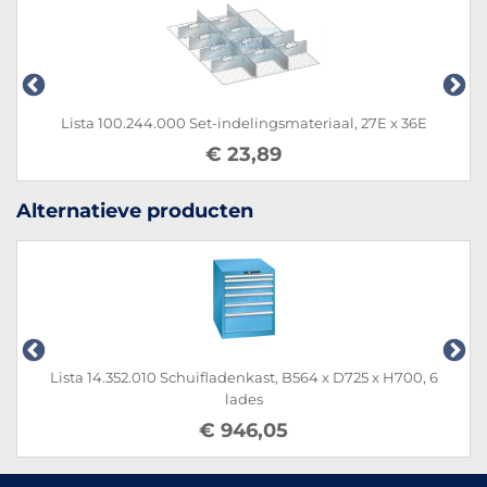
ista 100.244.000 Set-indelingsmateriaal, 27E x 36E
Lis
€ 23,89
Alternatieve producten
Lista 14.352.010 Schuifladenkast, B564 x D725 x H700, 6
lades
€ 946,05