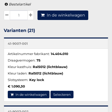
Bestelartikel
In de winkelwagen
Varianten (21)
41-9007-001
Artikelnummer fabrikant:
14.404.010
Draagvermogen:
75
Kleur kasthuis:
Ral5012 (lichtblauw)
Kleur laden:
Ral5012 (lichtblauw)
Slotsysteem:
Key lock
€ 1.090,30
In de winkelwagen
Selecteren
41-9007-002