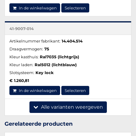
In de winkelwagen
Selecteren
41-9007-014
Artikelnummer fabrikant:
14.404.514
Draagvermogen:
75
Kleur kasthuis:
Ral7035 (lichtgrijs)
Kleur laden:
Ral5012 (lichtblauw)
Slotsysteem:
Key lock
€ 1.260,81
In de winkelwagen
Selecteren
Alle varianten weergeven
Gerelateerde producten