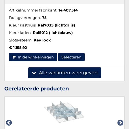
Artikelnummer fabrikant:
14.407.514
Draagvermogen:
75
Kleur kasthuis:
Ral7035 (lichtgrijs)
Kleur laden:
Ral5012 (lichtblauw)
Slotsysteem:
Key lock
€ 1.155,92
In de winkelwagen
Selecteren
Alle varianten weergeven
Gerelateerde producten