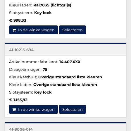
Kleur laden:
Ral7035 (lichtgrijs)
Slotsysteem:
Key lock
€ 998,33
In de winkelwagen
Selecteren
41-10215-694
Artikelnummer fabrikant:
14.407.XXX
Draagvermogen:
75
Kleur kasthuis:
Overige standaard lista kleuren
Kleur laden:
Overige standaard lista kleuren
Slotsysteem:
Key lock
€ 1.155,92
In de winkelwagen
Selecteren
41-9006-014