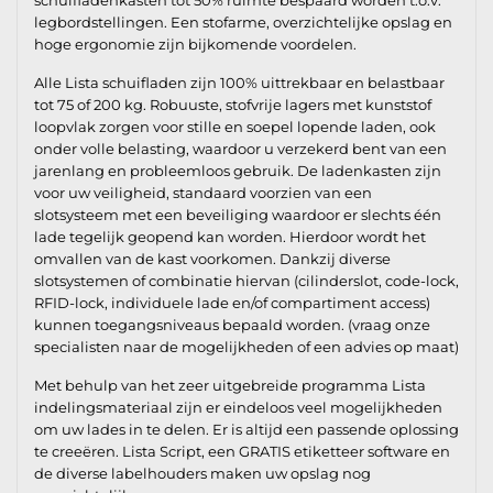
legbordstellingen. Een stofarme, overzichtelijke opslag en
hoge ergonomie zijn bijkomende voordelen.
Alle Lista schuifladen zijn 100% uittrekbaar en belastbaar
tot 75 of 200 kg. Robuuste, stofvrije lagers met kunststof
loopvlak zorgen voor stille en soepel lopende laden, ook
onder volle belasting, waardoor u verzekerd bent van een
jarenlang en probleemloos gebruik. De ladenkasten zijn
voor uw veiligheid, standaard voorzien van een
slotsysteem met een beveiliging waardoor er slechts één
lade tegelijk geopend kan worden. Hierdoor wordt het
omvallen van de kast voorkomen. Dankzij diverse
slotsystemen of combinatie hiervan (cilinderslot, code-lock,
RFID-lock, individuele lade en/of compartiment access)
kunnen toegangsniveaus bepaald worden. (vraag onze
specialisten naar de mogelijkheden of een advies op maat)
Met behulp van het zeer uitgebreide programma Lista
indelingsmateriaal zijn er eindeloos veel mogelijkheden
om uw lades in te delen. Er is altijd een passende oplossing
te creeëren. Lista Script, een GRATIS etiketteer software en
de diverse labelhouders maken uw opslag nog