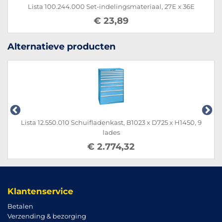
Lista 100.244.000 Set-indelingsmateriaal, 27E x 36E
€ 23,89
Alternatieve producten
Lista 12.550.010 Schuifladenkast, B1023 x D725 x H1450, 9
lades
€ 2.774,32
Klantenservice
Betalen
Verzending & bezorging