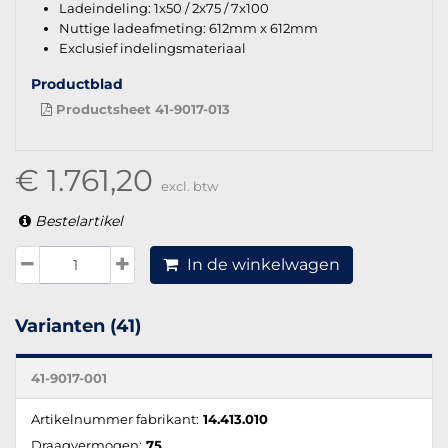
Ladeindeling: 1x50 / 2x75 / 7x100
Nuttige ladeafmeting: 612mm x 612mm
Exclusief indelingsmateriaal
Productblad
Productsheet 41-9017-013
€ 1.761,20
excl. btw
Bestelartikel
In de winkelwagen
Varianten (41)
41-9017-001
Artikelnummer fabrikant:
14.413.010
Draagvermogen:
75