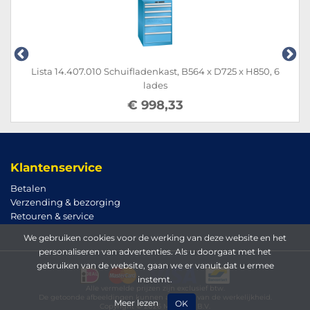
Lista 14.407.010 Schuifladenkast, B564 x D725 x H850, 6
lades
€ 998,33
Klantenservice
Betalen
Verzending & bezorging
Retouren & service
We gebruiken cookies voor de werking van deze website en het
personaliseren van advertenties. Als u doorgaat met het
gebruiken van de website, gaan we er vanuit dat u ermee
instemt.
Alle vermelde prijzen zijn exclusief btw.
De getoonde afbeeldingen kunnen afwijken van de werkelijkheid.
Meer lezen
OK
Copyright © 2026 Magema B.V.