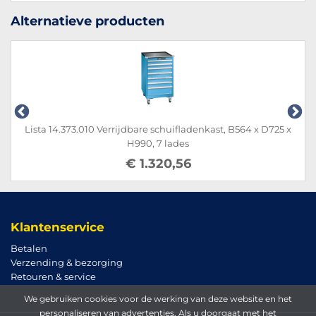
Alternatieve producten
Lista 14.373.010 Verrijdbare schuifladenkast, B564 x D725 x
H990, 7 lades
€ 1.320,56
Klantenservice
Betalen
Verzending & bezorging
Retouren & service
We gebruiken cookies voor de werking van deze website en het
personaliseren van advertenties. Als u doorgaat met het