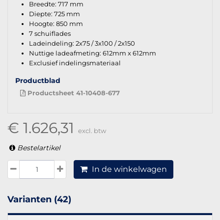
Breedte: 717 mm
Diepte: 725 mm
Hoogte: 850 mm
7 schuiflades
Ladeindeling: 2x75 / 3x100 / 2x150
Nuttige ladeafmeting: 612mm x 612mm
Exclusief indelingsmateriaal
Productblad
Productsheet 41-10408-677
€ 1.626,31
excl. btw
Bestelartikel
In de winkelwagen
Varianten (42)