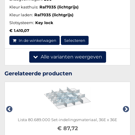
Kleur kasthuis:
Ral7035 (lichtgrijs)
Kleur laden:
Ral7035 (lichtgrijs)
Slotsysteem:
Key lock
€ 1.410,07
In de winkelwagen
Selecteren
Alle varianten weergeven
Gerelateerde producten
Lista 80.689.000 Set-indelingsmateriaal, 36E x 36E
€ 87,72