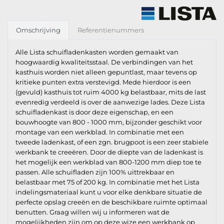
Omschrijving
Referentienummers
Alle Lista schuifladenkasten worden gemaakt van
hoogwaardig kwaliteitsstaal. De verbindingen van het
kasthuis worden niet alleen gepuntlast, maar tevens op
kritieke punten extra verstevigd. Mede hierdoor is een
(gevuld) kasthuis tot ruim 4000 kg belastbaar, mits de last
evenredig verdeeld is over de aanwezige lades. Deze Lista
schuifladenkast is door deze eigenschap, en een
bouwhoogte van 800 - 1000 mm, bijzonder geschikt voor
montage van een werkblad. In combinatie met een
tweede ladenkast, of een zgn. brugpoot is een zeer stabiele
werkbank te creeëren. Door de diepte van de ladenkast is
het mogelijk een werkblad van 800-1200 mm diep toe te
passen. Alle schuifladen zijn 100% uittrekbaar en
belastbaar met 75 of 200 kg. In combinatie met het Lista
indelingsmateriaal kunt u voor elke denkbare situatie de
perfecte opslag creeën en de beschikbare ruimte optimaal
benutten. Graag willen wij u informeren wat de
mogelijkheden zijn om op deze wize een werkbank op