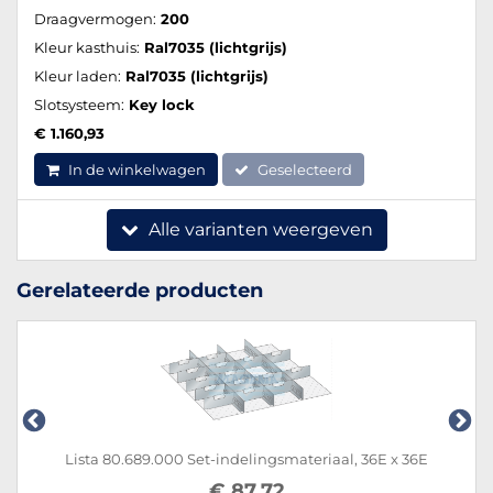
Draagvermogen:
200
Kleur kasthuis:
Ral7035 (lichtgrijs)
Kleur laden:
Ral7035 (lichtgrijs)
Slotsysteem:
Key lock
€ 1.160,93
In de winkelwagen
Geselecteerd
Alle varianten weergeven
Gerelateerde producten
Lista 80.689.000 Set-indelingsmateriaal, 36E x 36E
€ 87,72