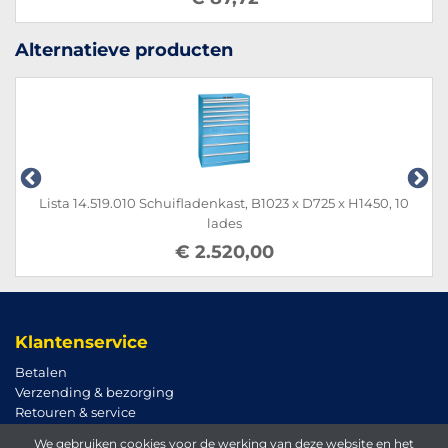
Alternatieve producten
Lista 14.519.010 Schuifladenkast, B1023 x D725 x H1450, 10
lades
€ 2.520,00
Klantenservice
Betalen
Verzending & bezorging
Retouren & service
We gebruiken cookies voor de werking van deze website en het