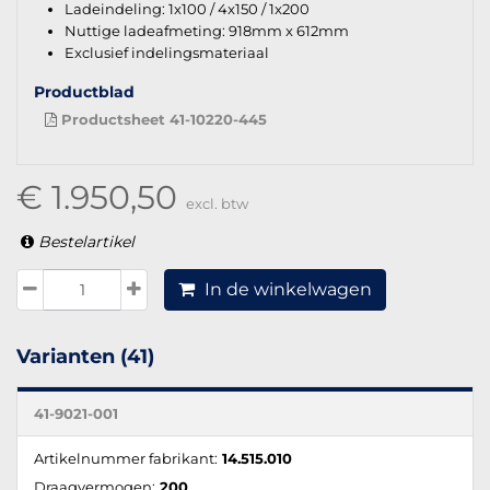
Ladeindeling: 1x100 / 4x150 / 1x200
Nuttige ladeafmeting: 918mm x 612mm
Exclusief indelingsmateriaal
Productblad
Productsheet 41-10220-445
€ 1.950,50
excl. btw
Bestelartikel
In de winkelwagen
Varianten (41)
41-9021-001
Artikelnummer fabrikant:
14.515.010
Draagvermogen:
200