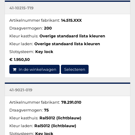
41-10215-719
Artikelnummer fabrikant:
14.515.XXX
Draagvermogen:
200
Kleur kasthuis:
Overige standaard lista kleuren
Kleur laden:
Overige standaard lista kleuren
Slotsysteem:
Key lock
€ 1.950,50
In de winkelwagen
Selecteren
41-9021-019
Artikelnummer fabrikant:
78.291.010
Draagvermogen:
75
Kleur kasthuis:
Ral5012 (lichtblauw)
Kleur laden:
Ral5012 (lichtblauw)
Slotsysteem:
Key lock