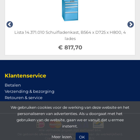
fladenkast, B564 x D725 x H800, 4
Lista 14.407.010 Schuifl
lades
€ 817,70
€ 
Klantenservice
Betalen
Verzending & bezorging
Retouren & service
We gebruiken cookies voor de werking van deze website en het
personaliseren van advertenties. Als u doorgaat met het
gebruiken van de website, gaan we er vanuit dat u ermee
instemt.
Alle vermelde prijzen zijn exclusief btw.
De getoonde afbeeldingen kunnen afwijken van de werkelijkheid.
Meer lezen
OK
Copyright © 2026 Magema B.V.