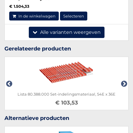
€ 1.504,33
In de winkelwagen
Selecteren
Alle varianten weergeven
Gerelateerde producten
iaal, 54E x 36E
Lista 80.450.000 Set-indelingsmateriaa
€ 91,97
Alternatieve producten