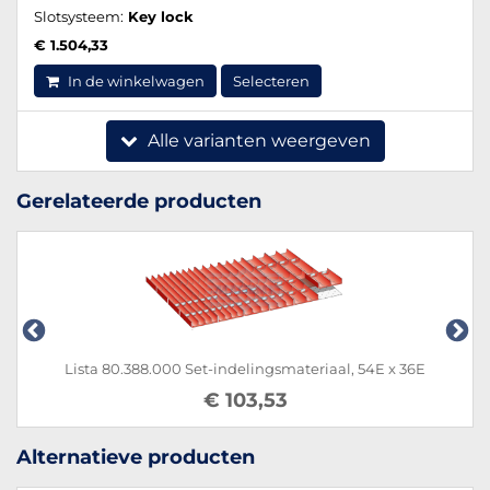
Slotsysteem:
Key lock
€ 1.504,33
In de winkelwagen
Selecteren
Alle varianten weergeven
Gerelateerde producten
Lista 80.388.000 Set-indelingsmateriaal, 54E x 36E
€ 103,53
Alternatieve producten