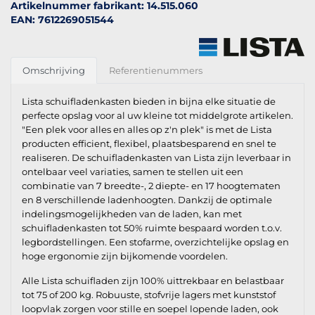
Artikelnummer fabrikant: 14.515.060
EAN: 7612269051544
Omschrijving
Referentienummers
Lista schuifladenkasten bieden in bijna elke situatie de
perfecte opslag voor al uw kleine tot middelgrote artikelen.
"Een plek voor alles en alles op z'n plek" is met de Lista
producten efficient, flexibel, plaatsbesparend en snel te
realiseren. De schuifladenkasten van Lista zijn leverbaar in
ontelbaar veel variaties, samen te stellen uit een
combinatie van 7 breedte-, 2 diepte- en 17 hoogtematen
en 8 verschillende ladenhoogten. Dankzij de optimale
indelingsmogelijkheden van de laden, kan met
schuifladenkasten tot 50% ruimte bespaard worden t.o.v.
legbordstellingen. Een stofarme, overzichtelijke opslag en
hoge ergonomie zijn bijkomende voordelen.
Alle Lista schuifladen zijn 100% uittrekbaar en belastbaar
tot 75 of 200 kg. Robuuste, stofvrije lagers met kunststof
loopvlak zorgen voor stille en soepel lopende laden, ook