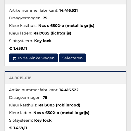
Artikelnummer fabrikant:
14.416.521
Draagvermogen:
75
Kleur kasthuis:
Ncs s 6502-b (metallic grijs)
Kleur laden:
Ral7035 (lichtgrijs)
Slotsysteem:
Key lock
€ 1.459,11
In de winkelwagen
Selecteren
41-9015-018
Artikelnummer fabrikant:
14.416.522
Draagvermogen:
75
Kleur kasthuis:
Ral3003 (robijnrood)
Kleur laden:
Ncs s 6502-b (metallic grijs)
Slotsysteem:
Key lock
€ 1.459,11