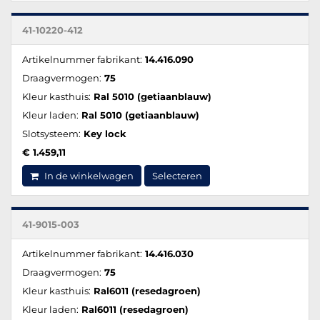
41-10220-412
Artikelnummer fabrikant:
14.416.090
Draagvermogen:
75
Kleur kasthuis:
Ral 5010 (getiaanblauw)
Kleur laden:
Ral 5010 (getiaanblauw)
Slotsysteem:
Key lock
€ 1.459,11
In de winkelwagen
Selecteren
41-9015-003
Artikelnummer fabrikant:
14.416.030
Draagvermogen:
75
Kleur kasthuis:
Ral6011 (resedagroen)
Kleur laden:
Ral6011 (resedagroen)