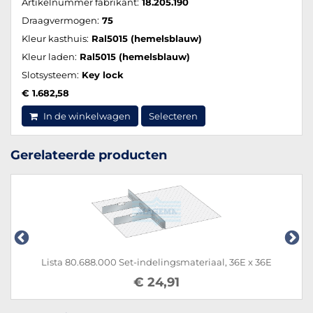
Artikelnummer fabrikant:
18.205.190
Draagvermogen:
75
Kleur kasthuis:
Ral5015 (hemelsblauw)
Kleur laden:
Ral5015 (hemelsblauw)
Slotsysteem:
Key lock
€ 1.682,58
In de winkelwagen
Selecteren
Gerelateerde producten
Lista 80.688.000 Set-indelingsmateriaal, 36E x 36E
€ 24,91