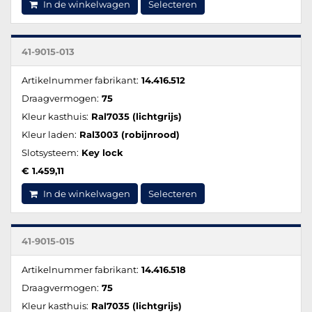
In de winkelwagen
Selecteren
41-9015-013
Artikelnummer fabrikant:
14.416.512
Draagvermogen:
75
Kleur kasthuis:
Ral7035 (lichtgrijs)
Kleur laden:
Ral3003 (robijnrood)
Slotsysteem:
Key lock
€ 1.459,11
In de winkelwagen
Selecteren
41-9015-015
Artikelnummer fabrikant:
14.416.518
Draagvermogen:
75
Kleur kasthuis:
Ral7035 (lichtgrijs)