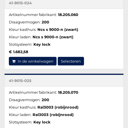
41-9015-024
Artikelnummer fabrikant:
18.205.060
Draagvermogen:
200
Kleur kasthuis:
Ncs s 9000-n (zwart)
Kleur laden:
Ncs s 9000-n (zwart)
Slotsysteem:
Key lock
€ 1.682,58
In de winkelwagen
Selecteren
41-9015-025
Artikelnummer fabrikant:
18.205.070
Draagvermogen:
200
Kleur kasthuis:
Ral3003 (robijnrood)
Kleur laden:
Ral3003 (robijnrood)
Slotsysteem:
Key lock