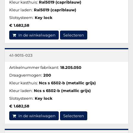
Kleur kasthuis:
Ral5019 (capriblauw)
Kleur laden:
Ral5019 (capriblauw)
Slotsysteem:
Key lock
€ 1.682,58
In de winkelwagen
Selecteren
41-9015-023
Artikelnummer fabrikant:
18.205.050
Draagvermogen:
200
Kleur kasthuis:
Ncs s 6502-b (metallic grijs)
Kleur laden:
Ncs s 6502-b (metallic grijs)
Slotsysteem:
Key lock
€ 1.682,58
In de winkelwagen
Selecteren