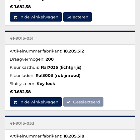
€ 1.682,58
In de winkelwagen
Selecteren
41-9015-031
Artikelnummer fabrikant:
18.205.512
Draagvermogen:
200
Kleur kasthuis:
Ral7035 (lichtgrijs)
Kleur laden:
Ral3003 (robijnrood)
Slotsysteem:
Key lock
€ 1.682,58
In de winkelwagen
Geselecteerd
41-9015-033
Artikelnummer fabrikant:
18.205.518