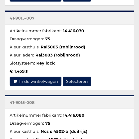
41-9015-007
Artikelnummer fabrikant:
14.416.070
Draagvermogen:
75
Kleur kasthuis:
Ral3003 (robijnrood)
Kleur laden:
Ral3003 (robijnrood)
Slotsysteem:
Key lock
€ 1.459,11
In de winkelwagen
Selecteren
41-9015-008
Artikelnummer fabrikant:
14.416.080
Draagvermogen:
75
Kleur kasthuis:
Ncs s 4502-b (duifrijs)