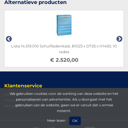
Alternatieve producten
Lista 14.519.010 Schuifladenkast, B1023 x D725 x H1450, 10
lades
€ 2.520,00
Klantenservice
We gebruiken cookies voor de werking van deze website en het
Betalen
personaliseren van advertenties. Als u doorgaat met het
Verzending & bezorging
gebruiken van de website, gaan we er vanuit dat u ermee
Retouren & service
instemt.
Meer lezen
OK