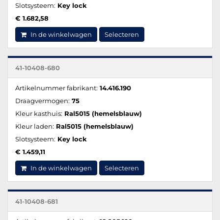
Slotsysteem:
Key lock
€ 1.682,58
In de winkelwagen
Selecteren
41-10408-680
Artikelnummer fabrikant:
14.416.190
Draagvermogen:
75
Kleur kasthuis:
Ral5015 (hemelsblauw)
Kleur laden:
Ral5015 (hemelsblauw)
Slotsysteem:
Key lock
€ 1.459,11
In de winkelwagen
Selecteren
41-10408-681