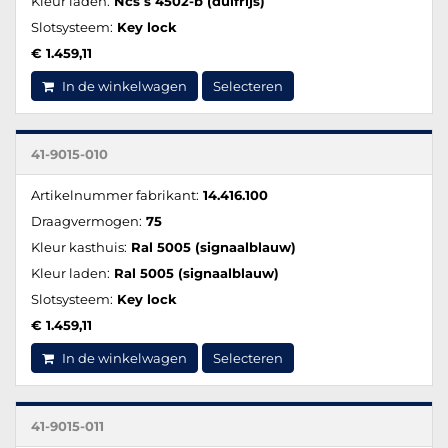
Kleur laden:
Ncs s 4502-b (duifrijs)
Slotsysteem:
Key lock
€ 1.459,11
In de winkelwagen
Selecteren
41-9015-010
Artikelnummer fabrikant:
14.416.100
Draagvermogen:
75
Kleur kasthuis:
Ral 5005 (signaalblauw)
Kleur laden:
Ral 5005 (signaalblauw)
Slotsysteem:
Key lock
€ 1.459,11
In de winkelwagen
Selecteren
41-9015-011