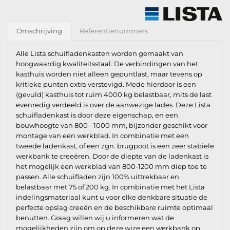
Omschrijving
Referentienummers
Alle Lista schuifladenkasten worden gemaakt van
hoogwaardig kwaliteitsstaal. De verbindingen van het
kasthuis worden niet alleen gepuntlast, maar tevens op
kritieke punten extra verstevigd. Mede hierdoor is een
(gevuld) kasthuis tot ruim 4000 kg belastbaar, mits de last
evenredig verdeeld is over de aanwezige lades. Deze Lista
schuifladenkast is door deze eigenschap, en een
bouwhoogte van 800 - 1000 mm, bijzonder geschikt voor
montage van een werkblad. In combinatie met een
tweede ladenkast, of een zgn. brugpoot is een zeer stabiele
werkbank te creeëren. Door de diepte van de ladenkast is
het mogelijk een werkblad van 800-1200 mm diep toe te
passen. Alle schuifladen zijn 100% uittrekbaar en
belastbaar met 75 of 200 kg. In combinatie met het Lista
indelingsmateriaal kunt u voor elke denkbare situatie de
perfecte opslag creeën en de beschikbare ruimte optimaal
benutten. Graag willen wij u informeren wat de
mogelijkheden zijn om op deze wize een werkbank op