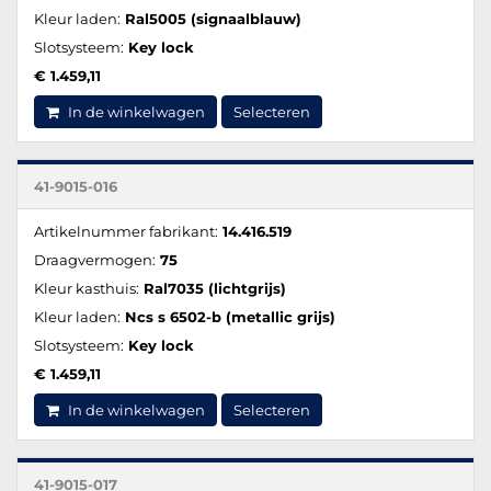
Kleur laden:
Ral5005 (signaalblauw)
Slotsysteem:
Key lock
€ 1.459,11
In de winkelwagen
Selecteren
41-9015-016
Artikelnummer fabrikant:
14.416.519
Draagvermogen:
75
Kleur kasthuis:
Ral7035 (lichtgrijs)
Kleur laden:
Ncs s 6502-b (metallic grijs)
Slotsysteem:
Key lock
€ 1.459,11
In de winkelwagen
Selecteren
41-9015-017