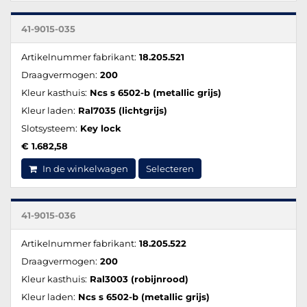
41-9015-035
Artikelnummer fabrikant:
18.205.521
Draagvermogen:
200
Kleur kasthuis:
Ncs s 6502-b (metallic grijs)
Kleur laden:
Ral7035 (lichtgrijs)
Slotsysteem:
Key lock
€ 1.682,58
In de winkelwagen
Selecteren
41-9015-036
Artikelnummer fabrikant:
18.205.522
Draagvermogen:
200
Kleur kasthuis:
Ral3003 (robijnrood)
Kleur laden:
Ncs s 6502-b (metallic grijs)