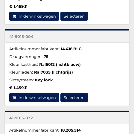
€ 1.459,11
In de winkelwagen
Selecteren
41-9015-004
Artikelnummer fabrikant:
14.416.BLG
Draagvermogen:
75
Kleur kasthuis:
Ral5012 (lichtblauw)
Kleur laden:
Ral7035 (lichtgrijs)
Slotsysteem:
Key lock
€ 1.459,11
In de winkelwagen
Selecteren
41-9015-032
Artikelnummer fabrikant:
18.205.514