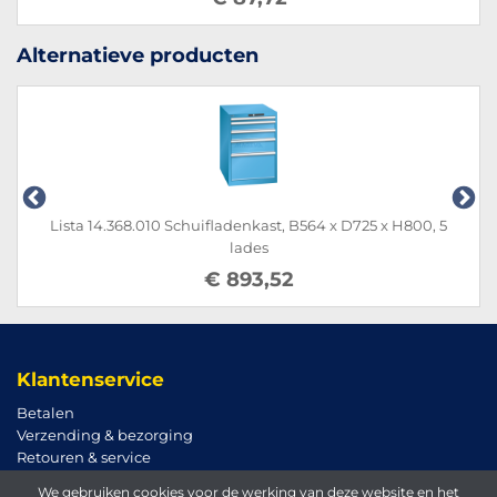
Alternatieve producten
Lista 14.368.010 Schuifladenkast, B564 x D725 x H800, 5
lades
€ 893,52
Klantenservice
Betalen
Verzending & bezorging
Retouren & service
We gebruiken cookies voor de werking van deze website en het