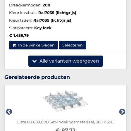
Draagvermogen:
200
Kleur kasthuis:
Ral7035 (lichtgrijs)
Kleur laden:
Ral7035 (lichtgrijs)
Slotsysteem:
Key lock
€ 1.459,79
In de winkelwagen
Selecteren
Alle varianten weergeven
Gerelateerde producten
Lista 80.689.000 Set-indelingsmateriaal, 36E x 36E
€ 87,72