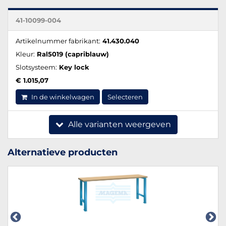
41-10099-004
Artikelnummer fabrikant:
41.430.040
Kleur:
Ral5019 (capriblauw)
Slotsysteem:
Key lock
€ 1.015,07
In de winkelwagen
Selecteren
Alle varianten weergeven
Alternatieve producten