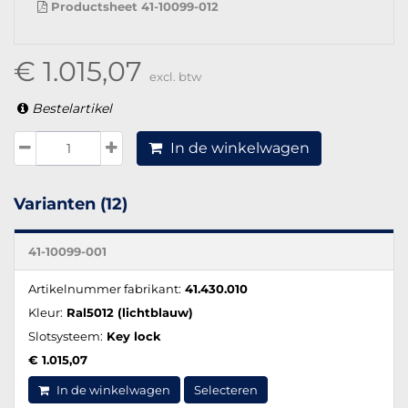
Productsheet 41-10099-012
€ 1.015,07
excl. btw
Bestelartikel
In de winkelwagen
Varianten (12)
41-10099-001
Artikelnummer fabrikant:
41.430.010
Kleur:
Ral5012 (lichtblauw)
Slotsysteem:
Key lock
€ 1.015,07
In de winkelwagen
Selecteren