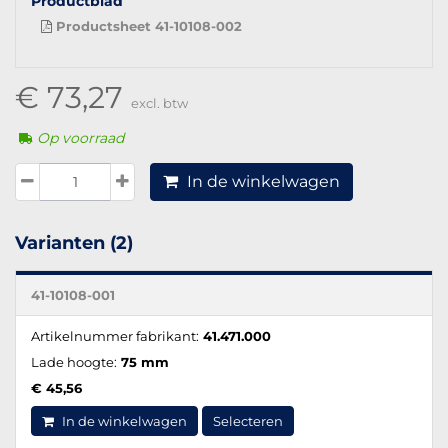
Productblad
Productsheet 41-10108-002
€ 73,27
excl. btw
Op voorraad
In de winkelwagen
Varianten (2)
41-10108-001
Artikelnummer fabrikant:
41.471.000
Lade hoogte:
75 mm
€ 45,56
In de winkelwagen
Selecteren