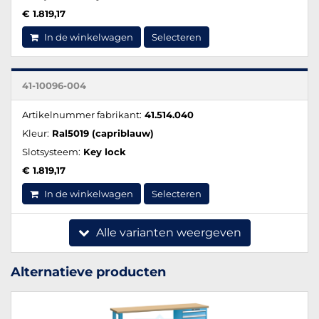
€ 1.819,17
In de winkelwagen
Selecteren
41-10096-004
Artikelnummer fabrikant:
41.514.040
Kleur:
Ral5019 (capriblauw)
Slotsysteem:
Key lock
€ 1.819,17
In de winkelwagen
Selecteren
Alle varianten weergeven
Alternatieve producten