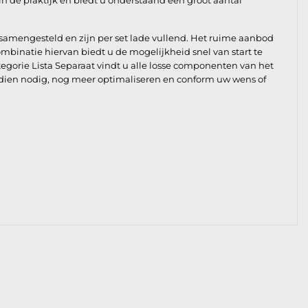
 de praktijk en biedt u onderstaand een groot aantal
samengesteld en zijn per set lade vullend. Het ruime aanbod
mbinatie hiervan biedt u de mogelijkheid snel van start te
tegorie Lista Separaat vindt u alle losse componenten van het
ndien nodig, nog meer optimaliseren en conform uw wens of