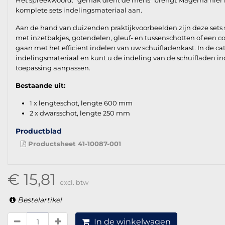
Het spreekwoord: "gemak dient de mens" brengt Magema hier in
komplete sets indelingsmateriaal aan.
Aan de hand van duizenden praktijkvoorbeelden zijn deze sets 
met inzetbakjes, gotendelen, gleuf- en tussenschotten of een co
gaan met het efficient indelen van uw schuifladenkast. In de ca
indelingsmateriaal en kunt u de indeling van de schuifladen i
toepassing aanpassen.
Bestaande uit:
1 x lengteschot, lengte 600 mm
2 x dwarsschot, lengte 250 mm
Productblad
Productsheet 41-10087-001
€ 15,81
excl. btw
Bestelartikel
In de winkelwagen