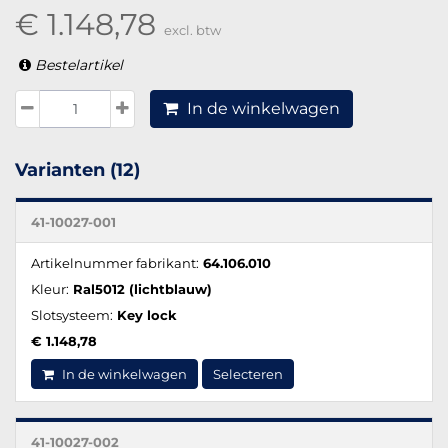
€ 1.148,78
excl. btw
Bestelartikel
In de winkelwagen
Varianten (12)
41-10027-001
Artikelnummer fabrikant:
64.106.010
Kleur:
Ral5012 (lichtblauw)
Slotsysteem:
Key lock
€ 1.148,78
In de winkelwagen
Selecteren
41-10027-002