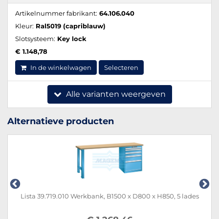
Artikelnummer fabrikant:
64.106.040
Kleur:
Ral5019 (capriblauw)
Slotsysteem:
Key lock
€ 1.148,78
In de winkelwagen
Selecteren
Alle varianten weergeven
Alternatieve producten
Lista 39.719.010 Werkbank, B1500 x D800 x H850, 5 lades