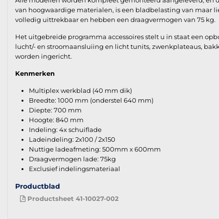
Alle modellen worden kompleet gemonteerd aangeleverd, en derh
van hoogwaardige materialen, is een bladbelasting van maar lie
volledig uittrekbaar en hebben een draagvermogen van 75 kg.
Het uitgebreide programma accessoires stelt u in staat een op
lucht/- en stroomaansluiing en licht tunits, zwenkplateaus, ba
worden ingericht.
Kenmerken
Multiplex werkblad (40 mm dik)
Breedte: 1000 mm (onderstel 640 mm)
Diepte: 700 mm
Hoogte: 840 mm
Indeling: 4x schuiflade
Ladeindeling: 2x100 / 2x150
Nuttige ladeafmeting: 500mm x 600mm
Draagvermogen lade: 75kg
Exclusief indelingsmateriaal
Productblad
Productsheet 41-10027-002