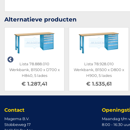
Alternatieve producten
Lista 78.888.010
Lista 78.928.010
Werkbank, B1500 x D700 x
Werkbank, B1500 x D800 x
H840, 5 lades
H900, 5 lades
€ 1.287,41
€ 1.535,61
Contact
Openingst
Magema B.V.
Maandag t/m v
Stobbeweg 17
8:00 - 16:30 uu