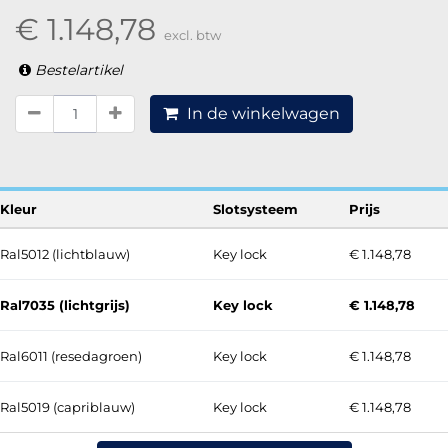
€ 1.148,78
excl. btw
Bestelartikel
In de winkelwagen
Kleur
Slotsysteem
Prijs
Ral5012 (lichtblauw)
Key lock
€ 1.148,78
Ral7035 (lichtgrijs)
Key lock
€ 1.148,78
Ral6011 (resedagroen)
Key lock
€ 1.148,78
Ral5019 (capriblauw)
Key lock
€ 1.148,78