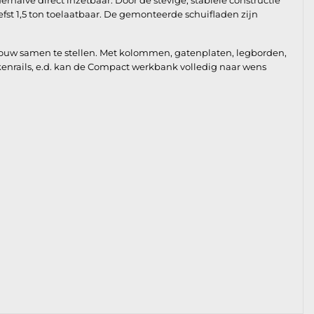
alve direct inzetbaar. Door de stevige, stabiele constructie
fst 1,5 ton toelaatbaar. De gemonteerde schuifladen zijn
bouw samen te stellen. Met kolommen, gatenplaten, legborden,
kkenrails, e.d. kan de Compact werkbank volledig naar wens