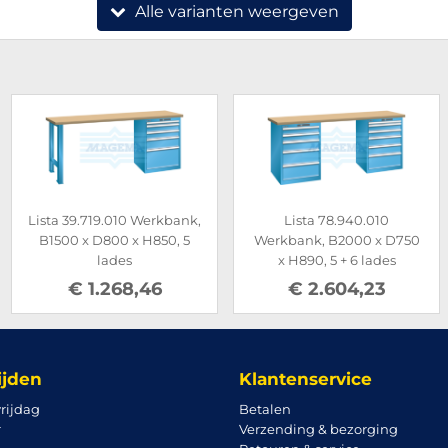
Alle varianten weergeven
Lista 39.719.010 Werkbank,
Lista 78.940.010
B1500 x D800 x H850, 5
Werkbank, B2000 x D750
lades
x H890, 5 + 6 lades
€ 1.268,46
€ 2.604,23
ijden
Klantenservice
rijdag
Betalen
r
Verzending & bezorging