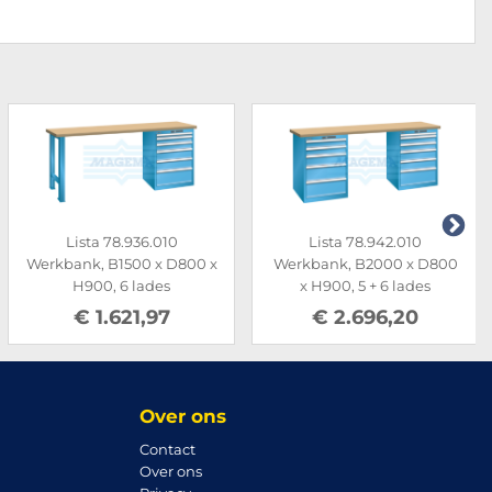
Lista 78.936.010
Lista 78.942.010
Werkbank, B1500 x D800 x
Werkbank, B2000 x D800
H900, 6 lades
x H900, 5 + 6 lades
€ 1.621,97
€ 2.696,20
Over ons
Contact
Over ons