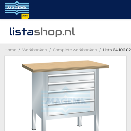
lista
shop
.nl
Home
Werkbanken
Complete werkbanken
Lista 64.106.0