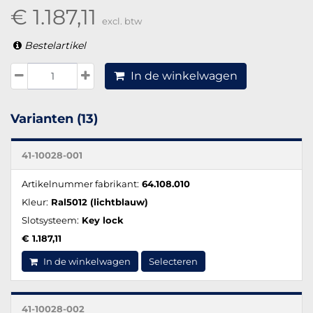
€ 1.187,11
excl. btw
Bestelartikel
In de winkelwagen
Varianten (13)
41-10028-001
Artikelnummer fabrikant:
64.108.010
Kleur:
Ral5012 (lichtblauw)
Slotsysteem:
Key lock
€ 1.187,11
In de winkelwagen
Selecteren
41-10028-002