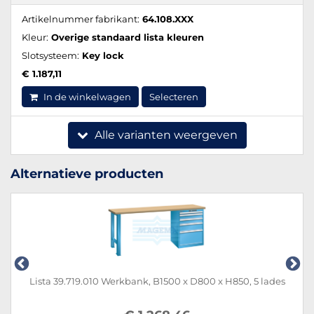
Artikelnummer fabrikant:
64.108.XXX
Kleur:
Overige standaard lista kleuren
Slotsysteem:
Key lock
€ 1.187,11
In de winkelwagen
Selecteren
Alle varianten weergeven
Alternatieve producten
Lista 39.719.010 Werkbank, B1500 x D800 x H850, 5 lades