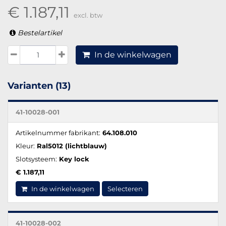
€ 1.187,11
excl. btw
Bestelartikel
In de winkelwagen
Varianten (13)
41-10028-001
Artikelnummer fabrikant:
64.108.010
Kleur:
Ral5012 (lichtblauw)
Slotsysteem:
Key lock
€ 1.187,11
In de winkelwagen
Selecteren
41-10028-002