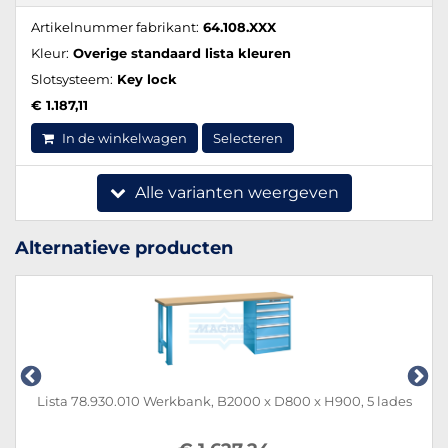
Artikelnummer fabrikant:
64.108.XXX
Kleur:
Overige standaard lista kleuren
Slotsysteem:
Key lock
€ 1.187,11
In de winkelwagen
Selecteren
Alle varianten weergeven
Alternatieve producten
Lista 78.930.010 Werkbank, B2000 x D800 x H900, 5 lades