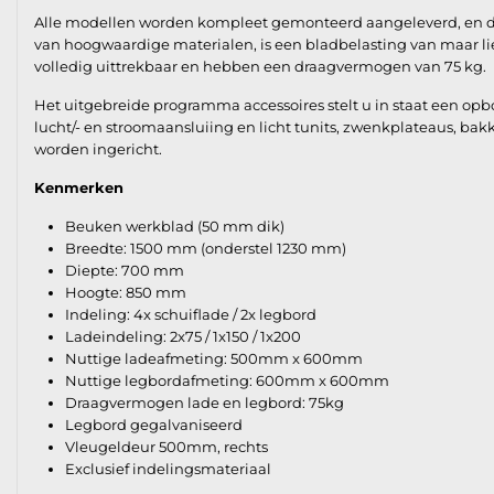
Alle modellen worden kompleet gemonteerd aangeleverd, en derh
van hoogwaardige materialen, is een bladbelasting van maar lie
volledig uittrekbaar en hebben een draagvermogen van 75 kg.
Het uitgebreide programma accessoires stelt u in staat een op
lucht/- en stroomaansluiing en licht tunits, zwenkplateaus, ba
worden ingericht.
Kenmerken
Beuken werkblad (50 mm dik)
Breedte: 1500 mm (onderstel 1230 mm)
Diepte: 700 mm
Hoogte: 850 mm
Indeling: 4x schuiflade / 2x legbord
Ladeindeling: 2x75 / 1x150 / 1x200
Nuttige ladeafmeting: 500mm x 600mm
Nuttige legbordafmeting: 600mm x 600mm
Draagvermogen lade en legbord: 75kg
Legbord gegalvaniseerd
Vleugeldeur 500mm, rechts
Exclusief indelingsmateriaal