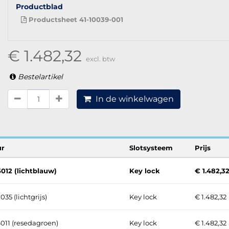
Productblad
Productsheet 41-10039-001
€ 1.482,32
excl. btw
Bestelartikel
In de winkelwagen
ur
Slotsysteem
Prijs
012 (lichtblauw)
Key lock
€ 1.482,3
035 (lichtgrijs)
Key lock
€ 1.482,32
011 (resedagroen)
Key lock
€ 1.482,32