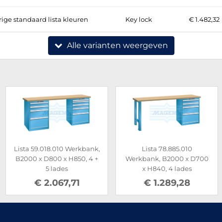
ige standaard lista kleuren
Key lock
€ 1.482,32
Alle varianten weergeven
Lista 59.018.010 Werkbank,
Lista 78.885.010
B2000 x D800 x H850, 4 +
Werkbank, B2000 x D700
5 lades
x H840, 4 lades
€ 2.067,71
€ 1.289,28