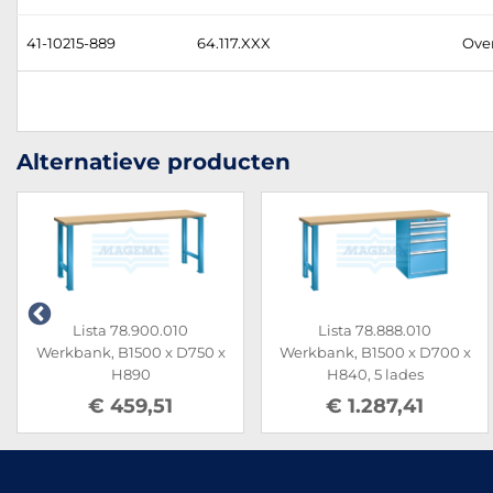
41-10215-889
64.117.XXX
Over
Alternatieve producten
Lista 78.900.010
Lista 78.888.010
Werkbank, B1500 x D750 x
Werkbank, B1500 x D700 x
H890
H840, 5 lades
€ 459,51
€ 1.287,41