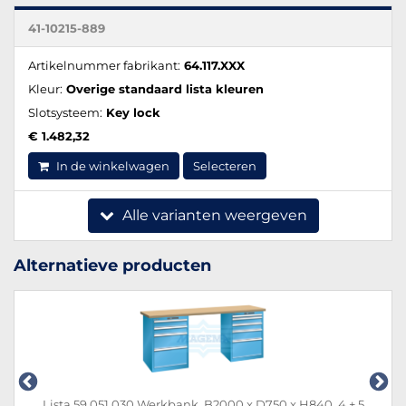
41-10215-889
Artikelnummer fabrikant:
64.117.XXX
Kleur:
Overige standaard lista kleuren
Slotsysteem:
Key lock
€ 1.482,32
In de winkelwagen
Selecteren
Alle varianten weergeven
Alternatieve producten
Lista 59.051.030 Werkbank, B2000 x D750 x H840, 4 + 5