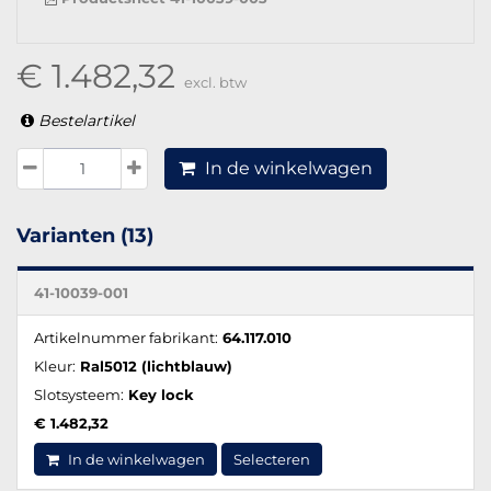
€ 1.482,32
excl. btw
Bestelartikel
In de winkelwagen
Varianten (13)
41-10039-001
Artikelnummer fabrikant:
64.117.010
Kleur:
Ral5012 (lichtblauw)
Slotsysteem:
Key lock
€ 1.482,32
In de winkelwagen
Selecteren