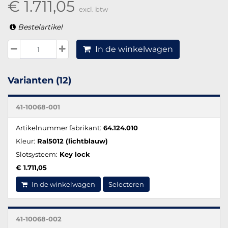
€ 1.711,05
excl. btw
Bestelartikel
In de winkelwagen
Varianten (12)
41-10068-001
Artikelnummer fabrikant:
64.124.010
Kleur:
Ral5012 (lichtblauw)
Slotsysteem:
Key lock
€ 1.711,05
In de winkelwagen
Selecteren
41-10068-002