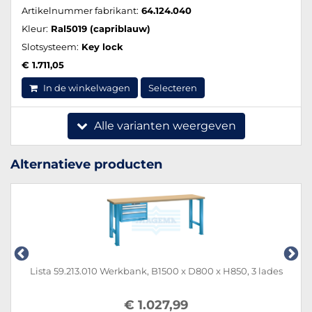
Artikelnummer fabrikant:
64.124.040
Kleur:
Ral5019 (capriblauw)
Slotsysteem:
Key lock
€ 1.711,05
In de winkelwagen
Selecteren
Alle varianten weergeven
Alternatieve producten
Lista 59.213.010 Werkbank, B1500 x D800 x H850, 3 lades
€ 1.027,99