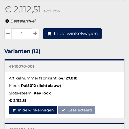
€ 2.112,51
excl. btw
Bestelartikel
In de winkelwagen
Varianten (12)
41-10070-001
Artikelnummer fabrikant:
64.127.010
Kleur:
Ral5012 (lichtblauw)
Slotsysteem:
Key lock
€ 2.112,51
In de winkelwagen
Geselecteerd