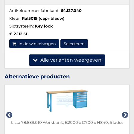
Artikelnummer fabrikant:
64.127.040
Kleur:
Ral5019 (capriblauw)
Slotsysteem:
Key lock
€ 2.112,51
In de winkelwagen
Selecteren
Alle varianten weergeven
Alternatieve producten
Lista 78.889.010 Werkbank, B2000 x D700 x H840, 5 lades