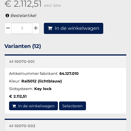
€ 2.112,51
excl. btw
Bestelartikel
In de winkelwagen
Varianten (12)
41-10070-001
Artikelnummer fabrikant:
64.127.010
Kleur:
Ral5012 (lichtblauw)
Slotsysteem:
Key lock
€ 2.112,51
In de winkelwagen
Selecteren
41-10070-002