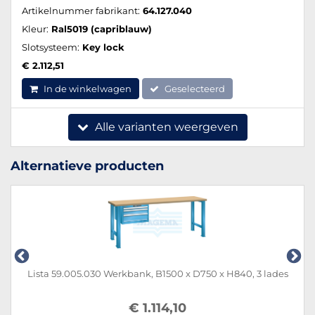
Artikelnummer fabrikant:
64.127.040
Kleur:
Ral5019 (capriblauw)
Slotsysteem:
Key lock
€ 2.112,51
In de winkelwagen
Geselecteerd
Alle varianten weergeven
Alternatieve producten
Lista 59.005.030 Werkbank, B1500 x D750 x H840, 3 lades
€ 1.114,10