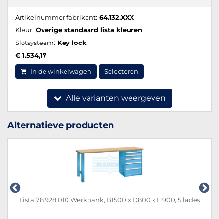
Artikelnummer fabrikant:
64.132.XXX
Kleur:
Overige standaard lista kleuren
Slotsysteem:
Key lock
€ 1.534,17
In de winkelwagen
Selecteren
Alle varianten weergeven
Alternatieve producten
Lista 78.928.010 Werkbank, B1500 x D800 x H900, 5 lades