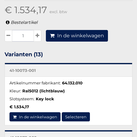
€ 1.534,17
excl. btw
Bestelartikel
In de winkelwagen
Varianten (13)
41-10073-001
Artikelnummer fabrikant:
64.132.010
Kleur:
Ral5012 (lichtblauw)
Slotsysteem:
Key lock
€ 1.534,17
In de winkelwagen
Selecteren