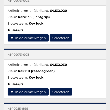
41-10073-002
Artikelnummer fabrikant:
64.132.020
Kleur:
Ral7035 (lichtgrijs)
Slotsysteem:
Key lock
€ 1.534,17
In de winkelwagen
Selecteren
41-10073-003
Artikelnummer fabrikant:
64.132.030
Kleur:
Ral6011 (resedagroen)
Slotsysteem:
Key lock
€ 1.534,17
In de winkelwagen
Selecteren
41-10215-899