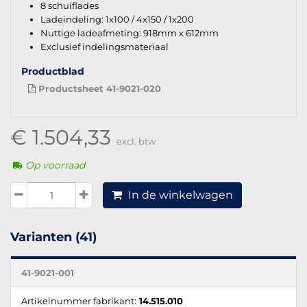
8 schuiflades
Ladeindeling: 1x100 / 4x150 / 1x200
Nuttige ladeafmeting: 918mm x 612mm
Exclusief indelingsmateriaal
Productblad
Productsheet 41-9021-020
€ 1.504,33
excl. btw
Op voorraad
In de winkelwagen
Varianten (41)
41-9021-001
Artikelnummer fabrikant:
14.515.010