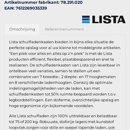
Artikelnummer fabrikant: 78.291.020
EAN: 7612269035339
Omschrijving
Referentienummers
Lista schuifladenkasten bieden in bijna elke situatie de
perfecte opslag voor al uw kleine tot middelgrote artikelen.
"Een plek voor alles en alles op z'n plek" is met de Lista
producten efficient, flexibel, plaatsbesparend en snel te
realiseren. De schuifladenkasten van Lista zijn leverbaar in
ontelbaar veel variaties, samen te stellen uit een
combinatie van 7 breedte-, 2 diepte- en 17 hoogtematen
en 8 verschillende ladenhoogten. Dankzij de optimale
indelingsmogelijkheden van de laden, kan met
schuifladenkasten tot 50% ruimte bespaard worden t.o.v.
legbordstellingen. Een stofarme, overzichtelijke opslag en
hoge ergonomie zijn bijkomende voordelen.
Alle Lista schuifladen zijn 100% uittrekbaar en belastbaar
tot 75 of 200 kg. Robuuste, stofvrije lagers met kunststof
loopvlak zorgen voor stille en soepel lopende laden, ook