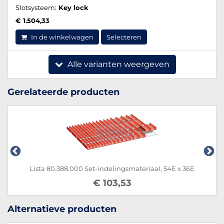
Slotsysteem:
Key lock
€ 1.504,33
In de winkelwagen
Selecteren
Alle varianten weergeven
Gerelateerde producten
 80.388.000 Set-indelingsmateriaal, 54E x 36E
Lista 8
€ 103,53
Alternatieve producten