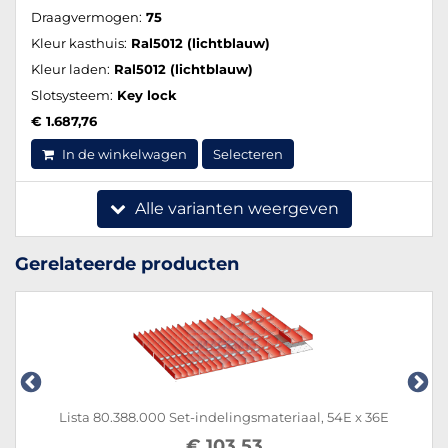
Draagvermogen:
75
Kleur kasthuis:
Ral5012 (lichtblauw)
Kleur laden:
Ral5012 (lichtblauw)
Slotsysteem:
Key lock
€ 1.687,76
In de winkelwagen
Selecteren
Alle varianten weergeven
Gerelateerde producten
Lista 80.388.000 Set-indelingsmateriaal, 54E x 36E
€ 103,53