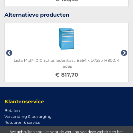
Alternatieve producten
Lista 14.371.010 Schuifladenkast, B564 x D725 x H800, 4
lades
€ 817,70
Klantenservice
Betalen
Verzending & bezorging
Retouren & service
We gebruiken cookies voor de werking van deze website en het