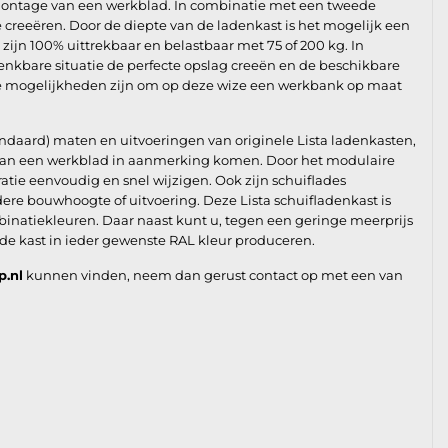
montage van een werkblad. In combinatie met een tweede
e creeëren. Door de diepte van de ladenkast is het mogelijk een
ijn 100% uittrekbaar en belastbaar met 75 of 200 kg. In
enkbare situatie de perfecte opslag creeën en de beschikbare
de mogelijkheden zijn om op deze wize een werkbank op maat
andaard) maten en uitvoeringen van originele Lista ladenkasten,
e van een werkblad in aanmerking komen. Door het modulaire
ie eenvoudig en snel wijzigen. Ook zijn schuiflades
re bouwhoogte of uitvoering. Deze Lista schuifladenkast is
binatiekleuren. Daar naast kunt u, tegen een geringe meerprijs
 de kast in ieder gewenste RAL kleur produceren.
p.nl
kunnen vinden, neem dan gerust contact op met een van