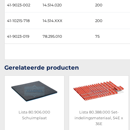
41-9023-002
14.514.020
200
41-10215-718
14.514.XXX
200
41-9023-019
78.295.010
75
Gerelateerde producten
Lista 80.906.000
Lista 80.388.000 Set-
Schuimplaat
indelingsmateriaal, 54E x
36E