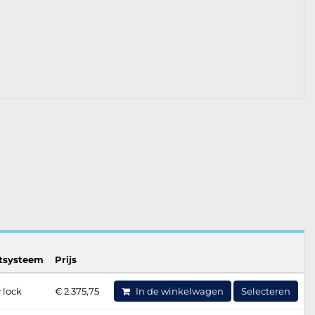
otsysteem
Prijs
 lock
€ 2.375,75
In de winkelwagen
Selecteren