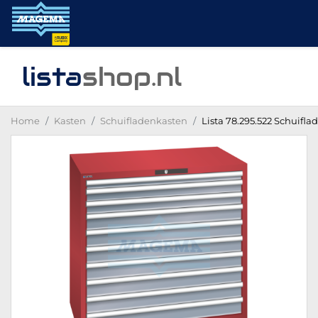
lista
shop
.nl
Home
Kasten
Schuifladenkasten
Lista 78.295.522 Schuifla