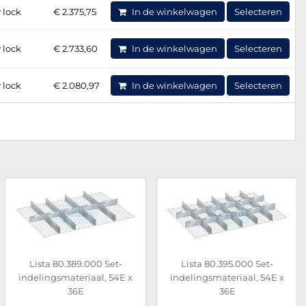
 lock
€ 2.375,75
In de winkelwagen
Selecteren
 lock
€ 2.733,60
In de winkelwagen
Selecteren
 lock
€ 2.080,97
In de winkelwagen
Selecteren
Lista 80.389.000 Set-
Lista 80.395.000 Set-
indelingsmateriaal, 54E x
indelingsmateriaal, 54E x
36E
36E