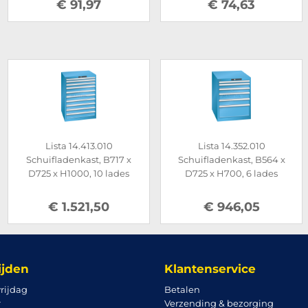
€ 91,97
€ 74,63
Lista 14.413.010
Lista 14.352.010
Schuifladenkast, B717 x
Schuifladenkast, B564 x
D725 x H1000, 10 lades
D725 x H700, 6 lades
€ 1.521,50
€ 946,05
ijden
Klantenservice
rijdag
Betalen
r
Verzending & bezorging