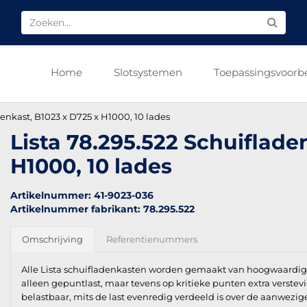
Home
Slotsystemen
Toepassingsvoorb
denkast, B1023 x D725 x H1000, 10 lades
Lista 78.295.522 Schuiflade
H1000, 10 lades
Artikelnummer: 41-9023-036
Artikelnummer fabrikant: 78.295.522
Omschrijving
Referentienummers
Alle Lista schuifladenkasten worden gemaakt van hoogwaardig k
alleen gepuntlast, maar tevens op kritieke punten extra verstev
belastbaar, mits de last evenredig verdeeld is over de aanwezig