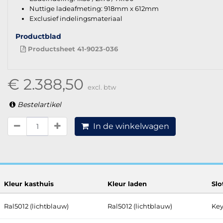
Nuttige ladeafmeting: 918mm x 612mm
Exclusief indelingsmateriaal
Productblad
Productsheet 41-9023-036
€ 2.388,50
excl. btw
Bestelartikel
In de winkelwagen
Kleur kasthuis
Kleur laden
Sl
Ral5012 (lichtblauw)
Ral5012 (lichtblauw)
Key