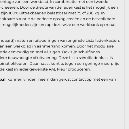
montage van een werkblad. In combinatie met een tweede
e creeëren. Door de diepte van de ladenkast is het mogelijk een
ijn 100% uittrekbaar en belastbaar met 75 of 200 kg. In
enkbare situatie de perfecte opslag creeën en de beschikbare
de mogelijkheden zijn om op deze wize een werkbank op maat
andaard) maten en uitvoeringen van originele Lista ladenkasten,
e van een werkblad in aanmerking komen. Door het modulaire
ie eenvoudig en snel wijzigen. Ook zijn schuiflades
re bouwhoogte of uitvoering. Deze Lista schuifladenkast is
binatiekleuren. Daar naast kunt u, tegen een geringe meerprijs
 de kast in ieder gewenste RAL kleur produceren.
p.nl
kunnen vinden, neem dan gerust contact op met een van