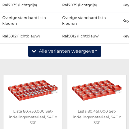
Ral7035 (lichtgrijs)
Ral7035 (lichtgrijs)
Key
Overige standaard lista
Overige standaard lista
Key
kleuren
kleuren
Ral5012 (lichtblauw)
Ral5012 (lichtblauw)
Key
Alle varianten weergeven
Lista 80.450.000 Set-
Lista 80.451.000 Set-
indelingsmateriaal, 54E x
indelingsmateriaal, 54E x
36E
36E