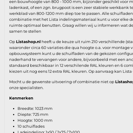
een bouwhoogte van 800 - 1000 mm, bijzonder geschikt voor 
ladenkast, of een zgn. brugpoot is een zeer stabiele werkbank t
werkblad van 800-1200 mm diep toe te passen. Alle schuifladen z
combinatie met het Lista indelingsmateriaal kunt u voor elke d
ruimte optimaal benutten. Graag willen wij u informeren wat 
samen te stellen
Op
Listashop.nl
heeft u de keuze uit ruim 210 verschillende (st
waaronder circa 60 variaties die qua hoogte o.a. voor montag
opbouwsysteem kunt u de schuifladen van de gekozen configurat
naderhand te vervangen voor andere, bijvoorbeeld met een ande
standaard beschikbaar in 12 verschilende RAL kleuren en 6 com
kiezen uit nog eens 12 extra RAL kleuren. Op aanvraag kan Lista
Mocht u de gewenste uitvoering of combinatie niet op
Listasho
onze specialisten.
Kenmerken
Breedte: 1023 mm
Diepte: 725 mm
Hoogte: 1000 mm
10 schuiflades
Ladeindeling: 1x50 / 2x75 / 7x100