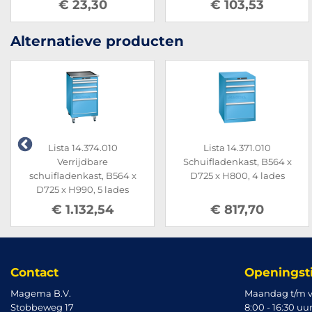
€ 23,30
€ 103,53
Alternatieve producten
Lista 14.374.010
Lista 14.371.010
Verrijdbare
Schuifladenkast, B564 x
schuifladenkast, B564 x
D725 x H800, 4 lades
D725 x H990, 5 lades
€ 1.132,54
€ 817,70
Contact
Openingst
Magema B.V.
Maandag t/m v
Stobbeweg 17
8:00 - 16:30 uu