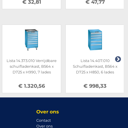
€ 32,81
€ 47,77
Lista 14.373.010 Verrijdbare
Lista 14.407.010
schuifladenkast, B564 x
Schuifladenkast, B564 x
D725 x H990, 7 lades
D725 x H850, 6 lades
€ 1.320,56
€ 998,33
Over ons
Contact
Over ons