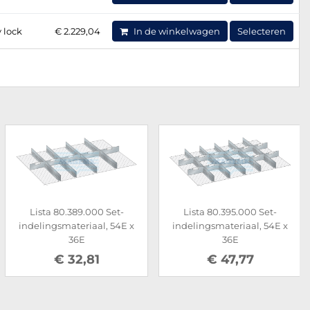
 lock
€ 2.229,04
In de winkelwagen
Selecteren
Lista 80.389.000 Set-
Lista 80.395.000 Set-
indelingsmateriaal, 54E x
indelingsmateriaal, 54E x
36E
36E
€ 32,81
€ 47,77