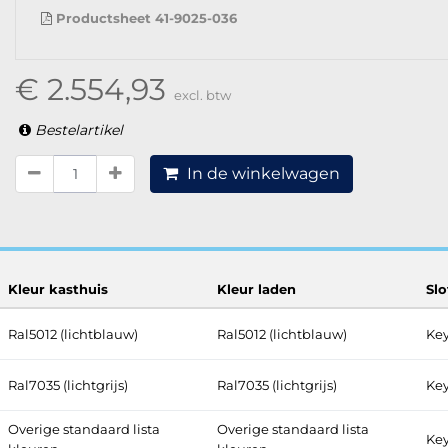
Productsheet 41-9025-036
€ 2.554,93
excl. btw
Bestelartikel
In de winkelwagen
Kleur kasthuis
Kleur laden
Sl
Ral5012 (lichtblauw)
Ral5012 (lichtblauw)
Key
Ral7035 (lichtgrijs)
Ral7035 (lichtgrijs)
Key
Overige standaard lista
Overige standaard lista
Key