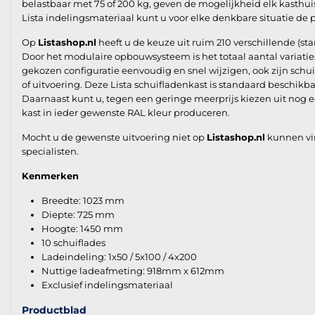
belastbaar met 75 of 200 kg, geven de mogelijkheid elk kasthuis
Lista indelingsmateriaal kunt u voor elke denkbare situatie de 
Op
Listashop.nl
heeft u de keuze uit ruim 210 verschillende (st
Door het modulaire opbouwsysteem is het totaal aantal variaties
gekozen configuratie eenvoudig en snel wijzigen, ook zijn sc
of uitvoering. Deze Lista schuifladenkast is standaard beschikb
Daarnaast kunt u, tegen een geringe meerprijs kiezen uit nog e
kast in ieder gewenste RAL kleur produceren.
Mocht u de gewenste uitvoering niet op
Listashop.nl
kunnen vi
specialisten.
Kenmerken
Breedte: 1023 mm
Diepte: 725 mm
Hoogte: 1450 mm
10 schuiflades
Ladeindeling: 1x50 / 5x100 / 4x200
Nuttige ladeafmeting: 918mm x 612mm
Exclusief indelingsmateriaal
Productblad