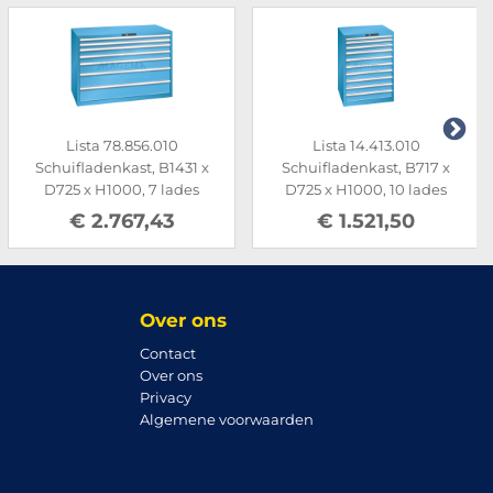
Lista 78.856.010
Lista 14.413.010
Schuifladenkast, B1431 x
Schuifladenkast, B717 x
D725 x H1000, 7 lades
D725 x H1000, 10 lades
€ 2.767,43
€ 1.521,50
Over ons
Contact
Over ons
Privacy
Algemene voorwaarden