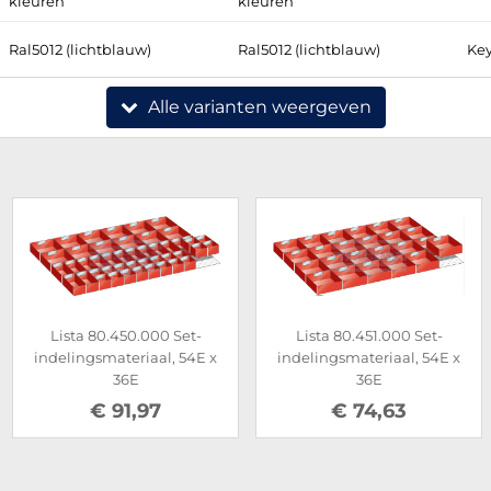
kleuren
kleuren
Ral5012 (lichtblauw)
Ral5012 (lichtblauw)
Key
Alle varianten weergeven
Lista 80.450.000 Set-
Lista 80.451.000 Set-
indelingsmateriaal, 54E x
indelingsmateriaal, 54E x
36E
36E
€ 91,97
€ 74,63