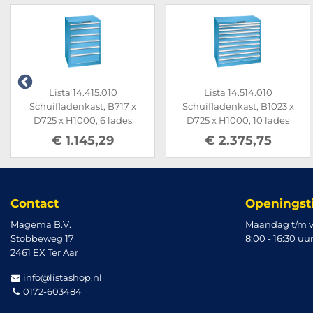
Lista 14.415.010
Lista 14.514.010
Schuifladenkast, B717 x
Schuifladenkast, B1023 x
D725 x H1000, 6 lades
D725 x H1000, 10 lades
€ 1.145,29
€ 2.375,75
Contact
Openingst
Magema B.V.
Maandag t/m v
Stobbeweg 17
8:00 - 16:30 uu
2461 EX Ter Aar
info@listashop.nl
0172-603484