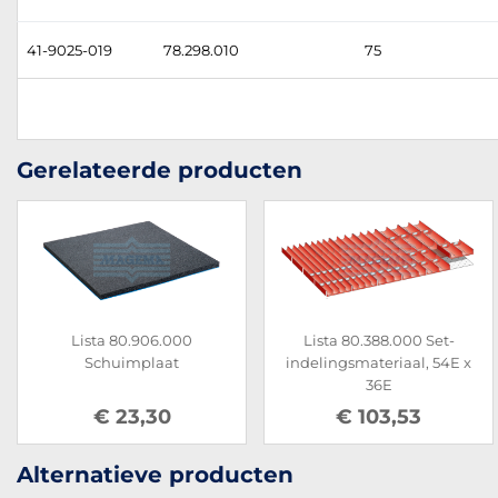
41-9025-019
78.298.010
75
Gerelateerde producten
Lista 80.906.000
Lista 80.388.000 Set-
Schuimplaat
indelingsmateriaal, 54E x
36E
€ 23,30
€ 103,53
Alternatieve producten