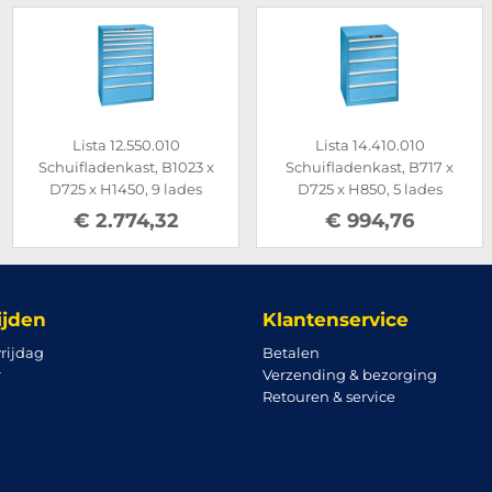
Lista 12.550.010
Lista 14.410.010
Schuifladenkast, B1023 x
Schuifladenkast, B717 x
D725 x H1450, 9 lades
D725 x H850, 5 lades
€ 2.774,32
€ 994,76
ijden
Klantenservice
rijdag
Betalen
r
Verzending & bezorging
Retouren & service