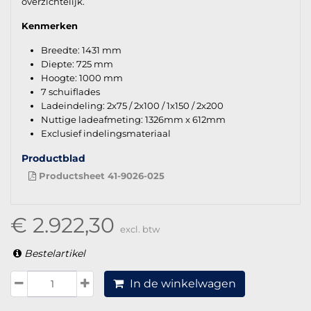
overzichtelijk.
Kenmerken
Breedte: 1431 mm
Diepte: 725 mm
Hoogte: 1000 mm
7 schuiflades
Ladeindeling: 2x75 / 2x100 / 1x150 / 2x200
Nuttige ladeafmeting: 1326mm x 612mm
Exclusief indelingsmateriaal
Productblad
Productsheet 41-9026-025
€ 2.922,30
excl. btw
Bestelartikel
In de winkelwagen