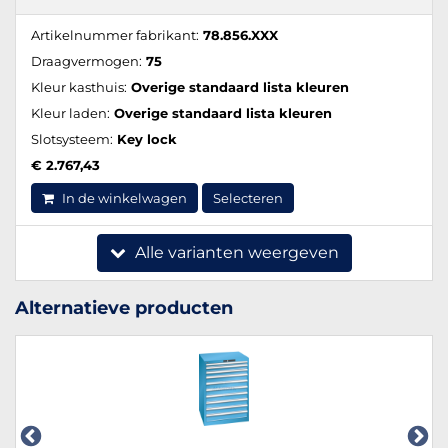
Artikelnummer fabrikant:
78.856.XXX
Draagvermogen:
75
Kleur kasthuis:
Overige standaard lista kleuren
Kleur laden:
Overige standaard lista kleuren
Slotsysteem:
Key lock
€ 2.767,43
In de winkelwagen
Selecteren
Alle varianten weergeven
Alternatieve producten