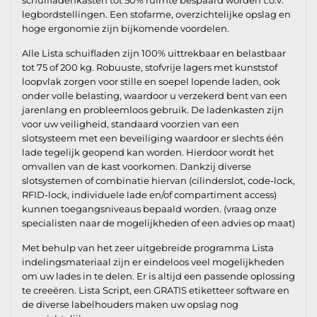
legbordstellingen. Een stofarme, overzichtelijke opslag en
hoge ergonomie zijn bijkomende voordelen.
Alle Lista schuifladen zijn 100% uittrekbaar en belastbaar
tot 75 of 200 kg. Robuuste, stofvrije lagers met kunststof
loopvlak zorgen voor stille en soepel lopende laden, ook
onder volle belasting, waardoor u verzekerd bent van een
jarenlang en probleemloos gebruik. De ladenkasten zijn
voor uw veiligheid, standaard voorzien van een
slotsysteem met een beveiliging waardoor er slechts één
lade tegelijk geopend kan worden. Hierdoor wordt het
omvallen van de kast voorkomen. Dankzij diverse
slotsystemen of combinatie hiervan (cilinderslot, code-lock,
RFID-lock, individuele lade en/of compartiment access)
kunnen toegangsniveaus bepaald worden. (vraag onze
specialisten naar de mogelijkheden of een advies op maat)
Met behulp van het zeer uitgebreide programma Lista
indelingsmateriaal zijn er eindeloos veel mogelijkheden
om uw lades in te delen. Er is altijd een passende oplossing
te creeëren. Lista Script, een GRATIS etiketteer software en
de diverse labelhouders maken uw opslag nog