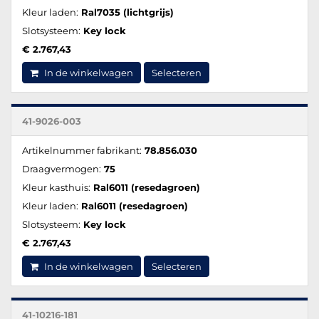
Kleur laden:
Ral7035 (lichtgrijs)
Slotsysteem:
Key lock
€ 2.767,43
In de winkelwagen
Selecteren
41-9026-003
Artikelnummer fabrikant:
78.856.030
Draagvermogen:
75
Kleur kasthuis:
Ral6011 (resedagroen)
Kleur laden:
Ral6011 (resedagroen)
Slotsysteem:
Key lock
€ 2.767,43
In de winkelwagen
Selecteren
41-10216-181