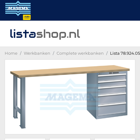
lista
shop
.nl
Home
Werkbanken
Complete werkbanken
Lista 78.924.0