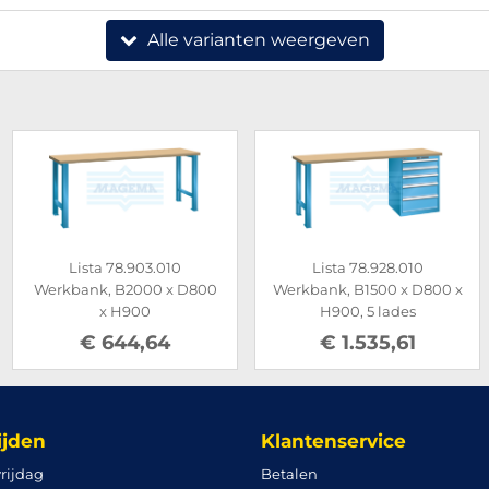
Alle varianten weergeven
Lista 78.903.010
Lista 78.928.010
Werkbank, B2000 x D800
Werkbank, B1500 x D800 x
x H900
H900, 5 lades
€ 644,64
€ 1.535,61
ijden
Klantenservice
rijdag
Betalen