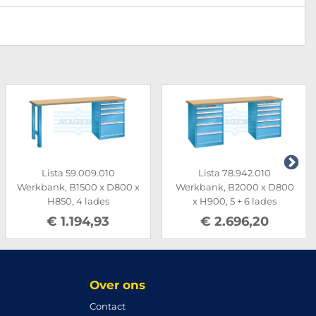
Lista 59.009.010
Lista 78.942.010
Werkbank, B1500 x D800 x
Werkbank, B2000 x D800
H850, 4 lades
x H900, 5 + 6 lades
€ 1.194,93
€ 2.696,20
Over ons
Contact