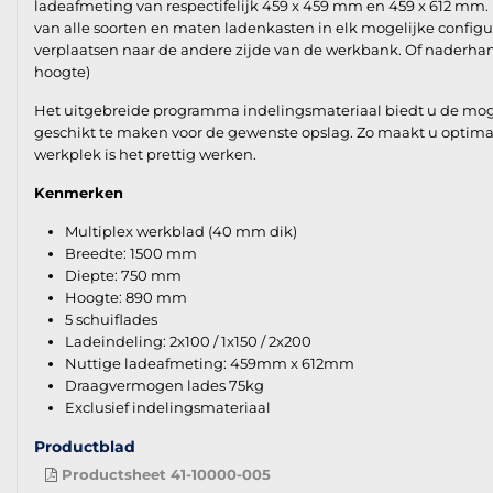
ladeafmeting van respectifelijk 459 x 459 mm en 459 x 612 mm.
van alle soorten en maten ladenkasten in elk mogelijke configu
verplaatsen naar de andere zijde van de werkbank. Of naderhan
hoogte)
Het uitgebreide programma indelingsmateriaal biedt u de mogeli
geschikt te maken voor de gewenste opslag. Zo maakt u optima
werkplek is het prettig werken.
Kenmerken
Multiplex werkblad (40 mm dik)
Breedte: 1500 mm
Diepte: 750 mm
Hoogte: 890 mm
5 schuiflades
Ladeindeling: 2x100 / 1x150 / 2x200
Nuttige ladeafmeting: 459mm x 612mm
Draagvermogen lades 75kg
Exclusief indelingsmateriaal
Productblad
Productsheet 41-10000-005