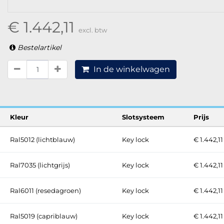
€ 1.442,11
excl. btw
Bestelartikel
In de winkelwagen
Kleur
Slotsysteem
Prijs
Ral5012 (lichtblauw)
Key lock
€ 1.442,11
Ral7035 (lichtgrijs)
Key lock
€ 1.442,11
Ral6011 (resedagroen)
Key lock
€ 1.442,11
Ral5019 (capriblauw)
Key lock
€ 1.442,11