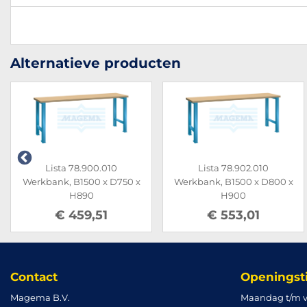
Alternatieve producten
Lista 78.900.010
Lista 78.902.010
Werkbank, B1500 x D750 x
Werkbank, B1500 x D800 x
H890
H900
€ 459,51
€ 553,01
Contact
Openingst
Magema B.V.
Maandag t/m v