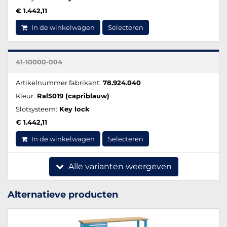
€ 1.442,11
In de winkelwagen
Selecteren
41-10000-004
Artikelnummer fabrikant:
78.924.040
Kleur:
Ral5019 (capriblauw)
Slotsysteem:
Key lock
€ 1.442,11
In de winkelwagen
Selecteren
Alle varianten weergeven
Alternatieve producten