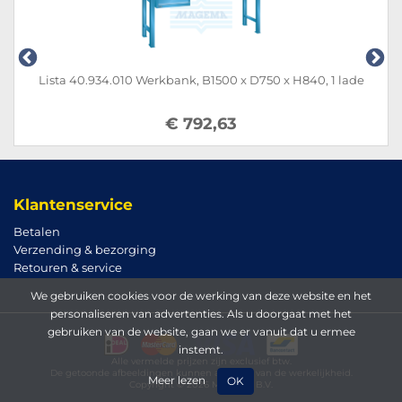
Lista 40.934.010 Werkbank, B1500 x D750 x H840, 1 lade
€ 792,63
Klantenservice
Betalen
Verzending & bezorging
Retouren & service
We gebruiken cookies voor de werking van deze website en het
personaliseren van advertenties. Als u doorgaat met het
gebruiken van de website, gaan we er vanuit dat u ermee
instemt.
Alle vermelde prijzen zijn exclusief btw.
De getoonde afbeeldingen kunnen afwijken van de werkelijkheid.
Meer lezen
OK
Copyright © 2026 Magema B.V.