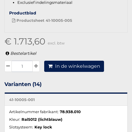
Exclusief indelingsmateriaal
Productblad
Productsheet 41-10005-005
€ 1.713,60
excl. btw
Bestelartikel
In de winkelwagen
Varianten (14)
41-10005-001
Artikelnummer fabrikant:
78.938.010
Kleur:
Ral5012 (lichtblauw)
Slotsysteem:
Key lock