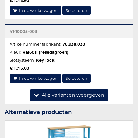
€ 1.713,60
In de winkelwagen
Selecteren
41-10005-003
Artikelnummer fabrikant:
78.938.030
Kleur:
Ral6011 (resedagroen)
Slotsysteem:
Key lock
€ 1.713,60
In de winkelwagen
Selecteren
Alle varianten weergeven
Alternatieve producten