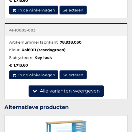
€ 1.713,60
In de winkelwagen
Selecteren
41-10005-003
Artikelnummer fabrikant:
78.938.030
Kleur:
Ral6011 (resedagroen)
Slotsysteem:
Key lock
€ 1.713,60
In de winkelwagen
Selecteren
Alle varianten weergeven
Alternatieve producten