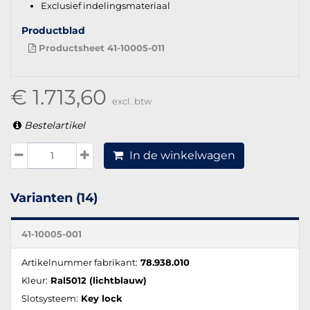
Exclusief indelingsmateriaal
Productblad
Productsheet 41-10005-011
€ 1.713,60
excl. btw
Bestelartikel
In de winkelwagen
Varianten (14)
41-10005-001
Artikelnummer fabrikant:
78.938.010
Kleur:
Ral5012 (lichtblauw)
Slotsysteem:
Key lock