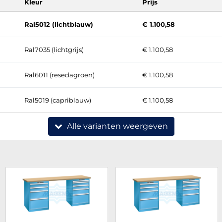
Kleur
Prijs
Ral5012 (lichtblauw)
€ 1.100,58
Ral7035 (lichtgrijs)
€ 1.100,58
Ral6011 (resedagroen)
€ 1.100,58
Ral5019 (capriblauw)
€ 1.100,58
Alle varianten weergeven