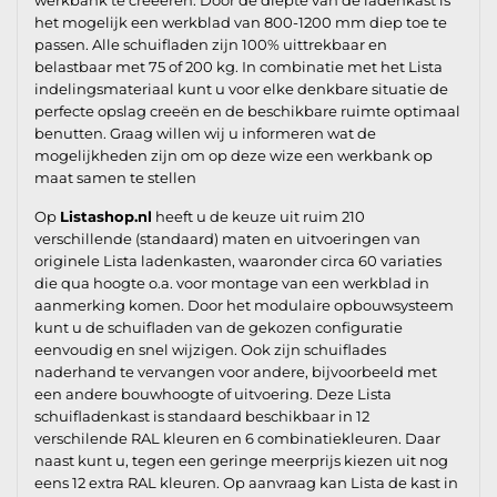
het mogelijk een werkblad van 800-1200 mm diep toe te
passen. Alle schuifladen zijn 100% uittrekbaar en
belastbaar met 75 of 200 kg. In combinatie met het Lista
indelingsmateriaal kunt u voor elke denkbare situatie de
perfecte opslag creeën en de beschikbare ruimte optimaal
benutten. Graag willen wij u informeren wat de
mogelijkheden zijn om op deze wize een werkbank op
maat samen te stellen
Op
Listashop.nl
heeft u de keuze uit ruim 210
verschillende (standaard) maten en uitvoeringen van
originele Lista ladenkasten, waaronder circa 60 variaties
die qua hoogte o.a. voor montage van een werkblad in
aanmerking komen. Door het modulaire opbouwsysteem
kunt u de schuifladen van de gekozen configuratie
eenvoudig en snel wijzigen. Ook zijn schuiflades
naderhand te vervangen voor andere, bijvoorbeeld met
een andere bouwhoogte of uitvoering. Deze Lista
schuifladenkast is standaard beschikbaar in 12
verschilende RAL kleuren en 6 combinatiekleuren. Daar
naast kunt u, tegen een geringe meerprijs kiezen uit nog
eens 12 extra RAL kleuren. Op aanvraag kan Lista de kast in