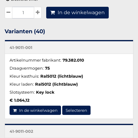
In de winkelwagen
Varianten (40)
41-9011-001
Artikelnummer fabrikant:
79.382.010
Draagvermogen:
75
Kleur kasthuis:
Ral5012 (lichtblauw)
Kleur laden:
Ral5012 (lichtblauw)
Slotsysteem:
Key lock
€ 1.064,12
In de winkelwagen
Selecteren
41-9011-002