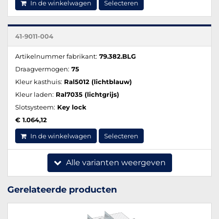
In de winkelwagen
Selecteren
41-9011-004
Artikelnummer fabrikant:
79.382.BLG
Draagvermogen:
75
Kleur kasthuis:
Ral5012 (lichtblauw)
Kleur laden:
Ral7035 (lichtgrijs)
Slotsysteem:
Key lock
€ 1.064,12
In de winkelwagen
Selecteren
Alle varianten weergeven
Gerelateerde producten