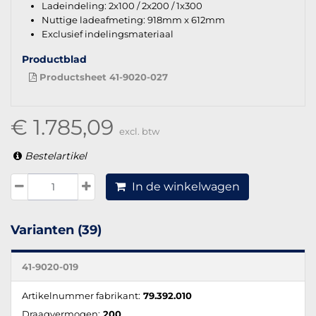
Ladeindeling: 2x100 / 2x200 / 1x300
Nuttige ladeafmeting: 918mm x 612mm
Exclusief indelingsmateriaal
Productblad
Productsheet 41-9020-027
€ 1.785,09
excl. btw
Bestelartikel
In de winkelwagen
Varianten (39)
41-9020-019
Artikelnummer fabrikant:
79.392.010
Draagvermogen:
200