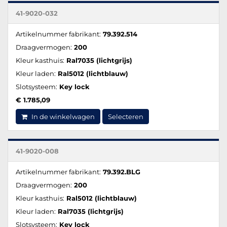
41-9020-032
Artikelnummer fabrikant:
79.392.514
Draagvermogen:
200
Kleur kasthuis:
Ral7035 (lichtgrijs)
Kleur laden:
Ral5012 (lichtblauw)
Slotsysteem:
Key lock
€ 1.785,09
In de winkelwagen
Selecteren
41-9020-008
Artikelnummer fabrikant:
79.392.BLG
Draagvermogen:
200
Kleur kasthuis:
Ral5012 (lichtblauw)
Kleur laden:
Ral7035 (lichtgrijs)
Slotsysteem:
Key lock