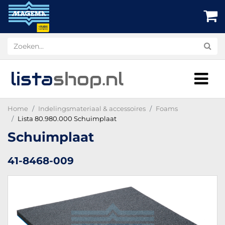
lista
shop
.nl
Home
Indelingsmateriaal & accessoires
Foams
Lista 80.980.000 Schuimplaat
Schuimplaat
41-8468-009