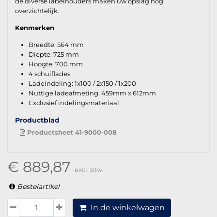
de diverse labelhouders maken uw opslag nog
overzichtelijk.
Kenmerken
Breedte: 564 mm
Diepte: 725 mm
Hoogte: 700 mm
4 schuiflades
Ladeindeling: 1x100 / 2x150 / 1x200
Nuttige ladeafmeting: 459mm x 612mm
Exclusief indelingsmateriaal
Productblad
Productsheet 41-9000-008
€ 889,87
excl. btw
Bestelartikel
In de winkelwagen