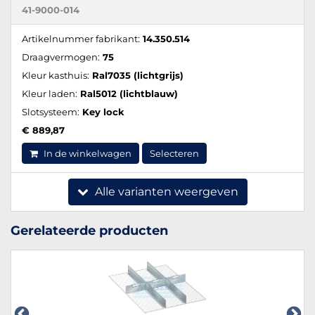
41-9000-014
Artikelnummer fabrikant:
14.350.514
Draagvermogen:
75
Kleur kasthuis:
Ral7035 (lichtgrijs)
Kleur laden:
Ral5012 (lichtblauw)
Slotsysteem:
Key lock
€ 889,87
In de winkelwagen
Selecteren
Alle varianten weergeven
Gerelateerde producten