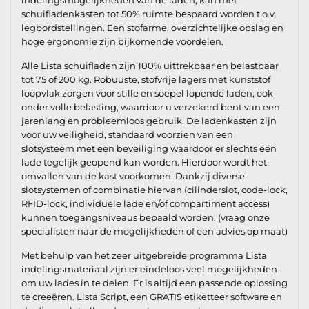
schuifladenkasten tot 50% ruimte bespaard worden t.o.v.
legbordstellingen. Een stofarme, overzichtelijke opslag en
hoge ergonomie zijn bijkomende voordelen.
Alle Lista schuifladen zijn 100% uittrekbaar en belastbaar
tot 75 of 200 kg. Robuuste, stofvrije lagers met kunststof
loopvlak zorgen voor stille en soepel lopende laden, ook
onder volle belasting, waardoor u verzekerd bent van een
jarenlang en probleemloos gebruik. De ladenkasten zijn
voor uw veiligheid, standaard voorzien van een
slotsysteem met een beveiliging waardoor er slechts één
lade tegelijk geopend kan worden. Hierdoor wordt het
omvallen van de kast voorkomen. Dankzij diverse
slotsystemen of combinatie hiervan (cilinderslot, code-lock,
RFID-lock, individuele lade en/of compartiment access)
kunnen toegangsniveaus bepaald worden. (vraag onze
specialisten naar de mogelijkheden of een advies op maat)
Met behulp van het zeer uitgebreide programma Lista
indelingsmateriaal zijn er eindeloos veel mogelijkheden
om uw lades in te delen. Er is altijd een passende oplossing
te creeëren. Lista Script, een GRATIS etiketteer software en