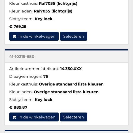
Kleur kasthuis:
Ral7035 (lichtgrijs)
Kleur laden:
Ral7035 (lichtgrijs)
Slotsysteem:
Key lock
€ 769,25
In de winkelwagen
Selecteren
41-10215-680
Artikelnummer fabrikant:
14.350.XXX
Draagvermogen:
75
Kleur kasthuis:
Overige standaard lista kleuren
Kleur laden:
Overige standaard lista kleuren
Slotsysteem:
Key lock
€ 889,87
In de winkelwagen
Selecteren