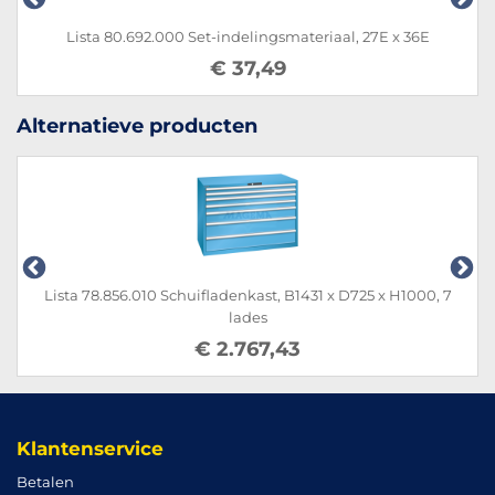
iaal, 27E x 36E
Lista 100.244.000 Set-indelingsmateria
€ 23,89
Alternatieve producten
chuifladenkast, B1431 x D725 x H1000, 7
Lista 14.367.010 Sch
lades
€ 2.767,43
Klantenservice
Betalen