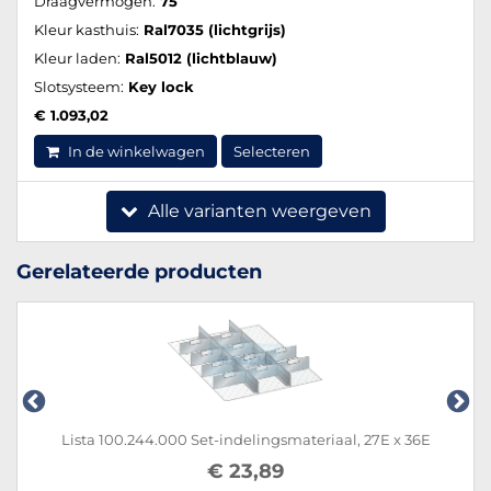
Draagvermogen:
75
Kleur kasthuis:
Ral7035 (lichtgrijs)
Kleur laden:
Ral5012 (lichtblauw)
Slotsysteem:
Key lock
€ 1.093,02
In de winkelwagen
Selecteren
Alle varianten weergeven
Gerelateerde producten
Lista 100.244.000 Set-indelingsmateriaal, 27E x 36E
€ 23,89