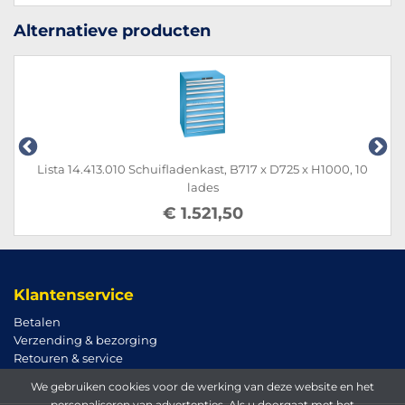
Alternatieve producten
Lista 14.413.010 Schuifladenkast, B717 x D725 x H1000, 10
lades
€ 1.521,50
Klantenservice
Betalen
Verzending & bezorging
Retouren & service
We gebruiken cookies voor de werking van deze website en het