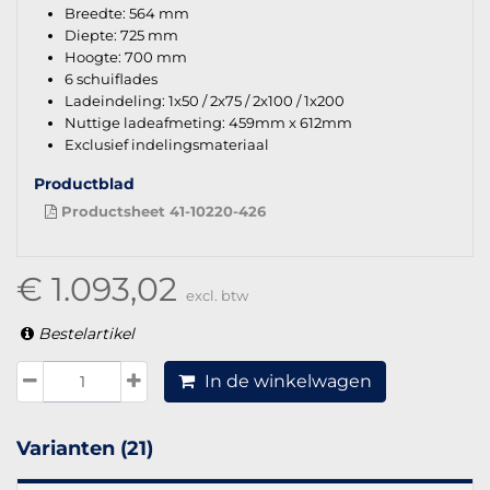
Breedte: 564 mm
Diepte: 725 mm
Hoogte: 700 mm
6 schuiflades
Ladeindeling: 1x50 / 2x75 / 2x100 / 1x200
Nuttige ladeafmeting: 459mm x 612mm
Exclusief indelingsmateriaal
Productblad
Productsheet 41-10220-426
€ 1.093,02
excl. btw
Bestelartikel
In de winkelwagen
Varianten (21)