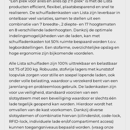
"Een plek voor alles en alles op z'n plek" is met de Lista
producten efficient, flexibel, plaatsbesparend en snel te
realiseren. De schuifladenkasten van Lista zijn leverbaar in
ontelbaar veel variaties, samen te stellen uit een
combinatie van 7 breedte-, 2 diepte- en 17 hoogtematen
en 8 verschillende ladenhoogten. Dankzij de optimale
indelingsmogelijkheden van de laden, kan met
schuifladenkasten tot 50% ruimte bespaard worden t.o.v.
legbordstellingen. Een stofarme, overzichtelijke opslag en
hoge ergonomie zijn bijkomende voordelen.
Alle Lista schuifladen zijn 100% uittrekbaar en belastbaar
tot 75 of 200 kg. Robuuste, stofvrije lagers met kunststof
loopvlak zorgen voor stille en soepel lopende laden, ook
onder volle belasting, waardoor u verzekerd bent van een
jarenlang en probleemloos gebruik. De ladenkasten zijn
voor uw veiligheid, standaard voorzien van een
slotsysteem met een beveiliging waardoor er slechts één
lade tegelijk geopend kan worden. Hierdoor wordt het
omvallen van de kast voorkomen. Dankzij diverse
slotsystemen of combinatie hiervan (cilinderslot, code-lock,
RFID-lock, individuele lade en/of compartiment access)
kunnen toegangsniveaus bepaald worden. (vraag onze