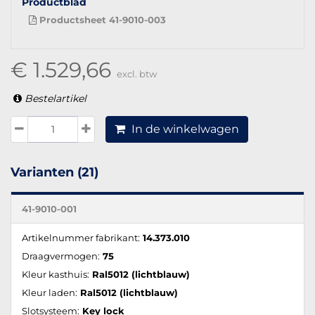
Productblad
Productsheet 41-9010-003
€ 1.529,66
excl. btw
Bestelartikel
In de winkelwagen
Varianten (21)
41-9010-001
Artikelnummer fabrikant:
14.373.010
Draagvermogen:
75
Kleur kasthuis:
Ral5012 (lichtblauw)
Kleur laden:
Ral5012 (lichtblauw)
Slotsysteem:
Key lock