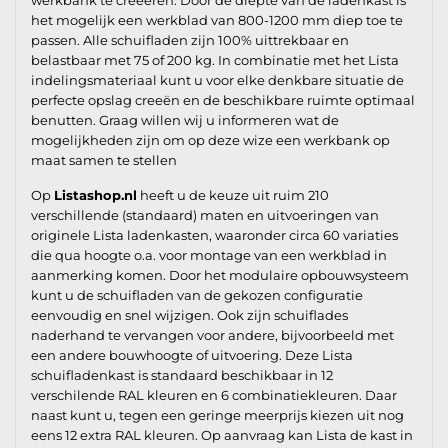
het mogelijk een werkblad van 800-1200 mm diep toe te
passen. Alle schuifladen zijn 100% uittrekbaar en
belastbaar met 75 of 200 kg. In combinatie met het Lista
indelingsmateriaal kunt u voor elke denkbare situatie de
perfecte opslag creeën en de beschikbare ruimte optimaal
benutten. Graag willen wij u informeren wat de
mogelijkheden zijn om op deze wize een werkbank op
maat samen te stellen
Op
Listashop.nl
heeft u de keuze uit ruim 210
verschillende (standaard) maten en uitvoeringen van
originele Lista ladenkasten, waaronder circa 60 variaties
die qua hoogte o.a. voor montage van een werkblad in
aanmerking komen. Door het modulaire opbouwsysteem
kunt u de schuifladen van de gekozen configuratie
eenvoudig en snel wijzigen. Ook zijn schuiflades
naderhand te vervangen voor andere, bijvoorbeeld met
een andere bouwhoogte of uitvoering. Deze Lista
schuifladenkast is standaard beschikbaar in 12
verschilende RAL kleuren en 6 combinatiekleuren. Daar
naast kunt u, tegen een geringe meerprijs kiezen uit nog
eens 12 extra RAL kleuren. Op aanvraag kan Lista de kast in