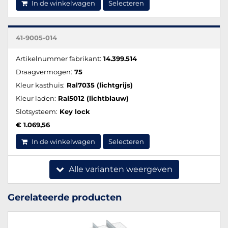
In de winkelwagen
Selecteren
41-9005-014
Artikelnummer fabrikant:
14.399.514
Draagvermogen:
75
Kleur kasthuis:
Ral7035 (lichtgrijs)
Kleur laden:
Ral5012 (lichtblauw)
Slotsysteem:
Key lock
€ 1.069,56
In de winkelwagen
Selecteren
Alle varianten weergeven
Gerelateerde producten