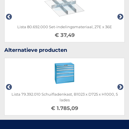
Lista 80.692.000 Set-indelingsmateriaal, 27E x 36E
€ 37,49
Alternatieve producten
Lista 79.392.010 Schuifladenkast, B1023 x D725 x H1000, 5
lades
€ 1.785,09